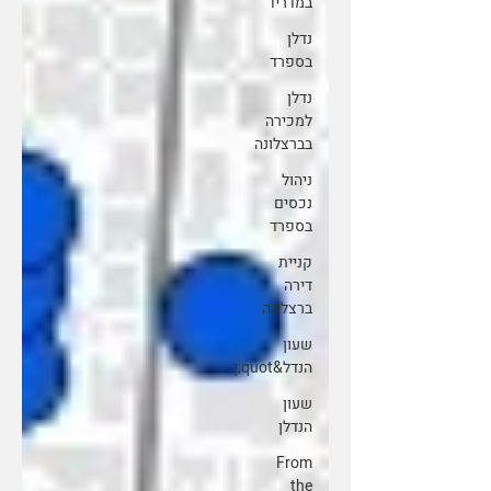
במדריד
נדלן
בספרד
נדלן
למכירה
בברצלונה
ניהול
נכסים
בספרד
קניית
דירה
ברצלונה
שעון
הנדל&quot;ן
שעון
הנדלן
From
the