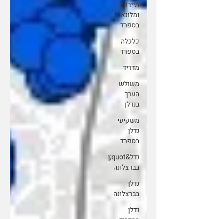
תיירות
ומלונאות
בספרד
כלכלה
בספרד
מדריד
משולש
הערך
בנדלן
משקיעי
נדלן
בספרד
נדל&quot;ן
בברצלונה
נדלן
בברצלונה
נדלן