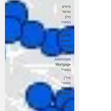
מיסים
ומיסוי
נדלן
בספרד
נדלן ,
לוגיסטיקה
ואחסון
בספרד
משכנתא,
משכנתאות,
Mortgage
בספרד
נדל"ן
מסחרי
בספרד,
ברצלונה,
מדריד
השקעה