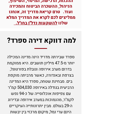
ההכנות, הרכישה, המיסוי, השיפוץ,
הניהול, ההשכרה הביטוח והמכירה
ועוד.
טרם קריאת מדריך זה, אנחנו
ממליצים לכם לקרא את המדריך המלא
שלנו
ל
השקעות נדל"ן בחו"ל
.
למה דווקא דירה ספרד?
ספרד שבירתה מדריד הינה מדינה המכילה
יותר מ-47.5 מיליון תושבים. היא ממוקמת
בדרום מערב אירופה וגובלת בפורטוגל,
בצרפת ובאנדורה, כאשר מרביתה מוקפת
בים. מבחינת שטחה, ספרד היא המדינה
הרביעית בגודלה באירופה 504,030 קמ"ר
עם צפיפות אוכלוסייה של כ-94 נפש
לקמ"ר, מהנמוכות במערב אירופה ובדירוג
ה-29 בעולם. מבין יתרונותייה העיקריים
הינם ערי נמל, מיקום מרכזי בין יבשות