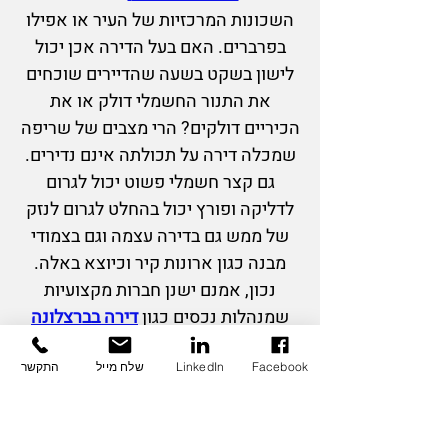
השכונות המרכזיות של העיר או אפילו
בפרברים. האם בעל הדירה אכן יכול
לישון בשקט בשעה
שהדיירים שוכחים
את התנור החשמלי דולק או את
הכיריים דולקים? הרי מצבים של שריפה
שמכלה דירה על תכולתה אינם נדירים.
גם קצר חשמלי פשוט יכול לגרום
לדליקה ופורץ יכול בהחלט לגרום לנזק
של ממש גם בדירה עצמה וגם בצמודי
מבנה כגון ארונות קיר וכיוצא באלה.
נכון, אמנם ישנן חברות מקצועיות
שמנהלות נכסים כגון
דירה בברצלונה
ודואגות לשוכרים איכותיים ותחזוקה
שוטפת של הנכס, אך האם די בכך כדי
Facebook
LinkedIn
שלח מייל
התקשר
לשמור על הרכוש מפני צרה? ממש לא.
יתר על כן, על פי טור מעניין שפרסם