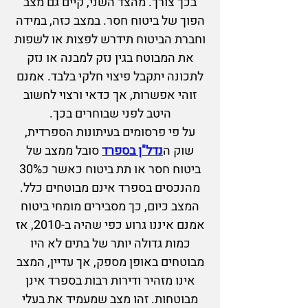
בכך צורך. מהצד השני, קיים גם מצב
הפוך של ביטוח חסר. במצב כזה, במידה
וחברת הביטוח תיד
רש לפצות או לשפות
את המבוטח בגין נזק למבנה או נזק
לתכונה יתקבל פיצוי חלקי בלבד. אמנם
זוהי אפשרות, אך כדאי ורצוי לחשוב
היטב לפני שבוחרים בכך.
על פי פרסומים בעיתונות הספרדית,
שוק ה
נדל"ן בספרד
סובל ממצב של
ביטוח חסר או תת ביטוח כאשר כ30%
מהנכסים בספרד אינם מבוטחים כלל.
המצב כיום, כך מסבירים מומחי ביטוח
אמנם איננו גרוע כפי שהיה ב-2010, אז
כמות גדולה יותר של בתים לא היו
מבוטחים באופן מספק, אך עדיין, המצב
אינו מזהיר ודירות רבות בספרד אינן
מבוטחות. זהו מצב שמעמיד את בעלי