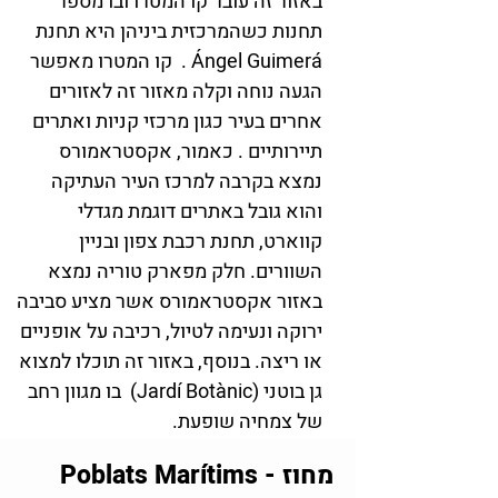
באזור זה עובר קו המטרו ובו מספר
תחנות כשהמרכזית ביניהן היא תחנת
Ángel Guimerá . קו המטרו מאפשר
הגעה נוחה וקלה מאזור זה לאזורים
אחרים בעיר כגון מרכזי קניות ואתרים
תיירותיים . כאמור, אקסטראמורס
נמצא בקרבה למרכז העיר העתיקה
והוא גובל באתרים דוגמת מגדלי
קווארט, תחנת רכבת צפון ובניין
השוורים. חלק מפארק טוריה נמצא
באזור אקסטראמורס אשר מציע סביבה
ירוקה ונעימה לטיול, רכיבה על אופניים
או ריצה. בנוסף, באזור זה תוכלו למצוא
גן בוטני (Jardí Botànic) בו מגוון רחב
של צמחיה שופעת.
מחוז - Poblats Marítims