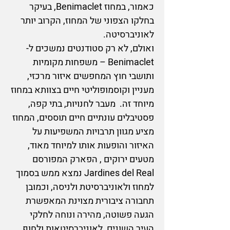
כאמור, במחוז Benimaclet, בעיקר
בחלקו הצפוני של המחוז, הקרוב יותר
לאוניברסיטה.
ואולם, לא רק סטודנטים נמשכים ל-
Benimaclet – משפחות מקומיות
ותושבי חוץ המחפשים איזור מרכזי,
מעניין וקוסמופוליטי חיים בצוותא במחוז
מיוחד זה. מעבר לחנויות, בתי קפה,
פסטיבלים עונתיים חיים תוססים, המחוז
מציע מגוון תרבויות המשפיעות על
האיזור והופעות אותו למיוחד מאוד,
מטעים ירוקים , הפארק המפורסם
Jardines del Real נמצא ממש בסמוך
למחוז ולאוניברסיטת ולניסה, וכמובן
תחבורה ציבורית מצוינת המאפשרת
הגעה פשוטה, מהירה ונוחה לחלקי
העיר השונים, לאוניברסיטאות ולחוף