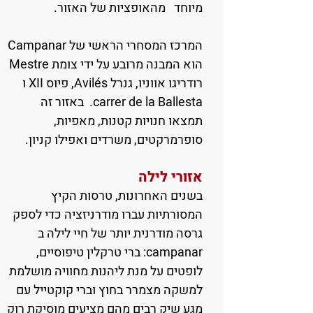
מיוחד מהאופציות של האזור.
המרכז המסחרי הראשי של Campanar
הוא המבנה מרובע על ידי צומת Mestre
רודריגו אווניו, גנרל Avilés, פיוס XII ו
carrer de la Ballesta. באזור זה
תמצאו חנויות קטנות, מאפיות,
סופרמרקטים, משרדים ואפילו קניון.
אזורי לילה
בשנים האחרונות, טרסות הקיץ
המסורתיות עברו מודרניזציה כדי לספק
גרסה מודרנית יותר של חיי לילה ב
campanar: ברי טרקלין טיפוסיים,
לופטים על מנת ליהנות מחוויה מושלמת
למשקה מצמרר בחוץ וברי קוקטייל עם
מגע שיק רבים מהם מציעים מוסיקת רוק