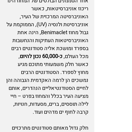
אחד הסממנים הבולטים של המחוז הינו
ריכוז אוניברסיטאות, כאשר
האוניברסיטה המרכזית של העיר,
אוניברסיטת ולנסיה (UV), הממוקמת על
גבול מחוז Benimaclet, הינה אחת
האוניברסיטאות העתיקות והנחשבות
בספרד ומושכת אליה סטודנטים רבים
מכל העולם,
כ-60,000 נכון להיום
,
כאשר חלק משמעותי מתוכם מגיע
מחוץ לספרד. הסטודנטים הרבים
נמשכים הן לרמה האקדמית הגבוהה והן
לחיים הסטודנטיאליים הנהדרים, אותם
מציעה העיר בכלל וה
מחוז בפרט – חיי
לילה תוססים, ברים, מסעדות, חנויות,
קרבה לחוף ים מדהים ועוד.
חלק גדול מאותם סטודנטים מתרכזים