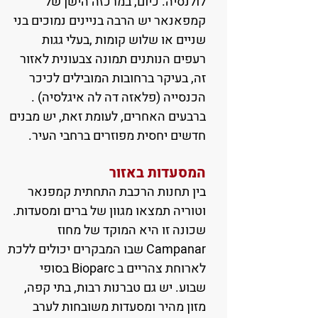
לולנסיה. כיום, במרכזה הישן של
קמפאנאר יש הרבה בניינים נמוכים בני
שניים או שלוש קומות ,בעלי גגות
רעפים הנותנים תמונה צבעונית לאזור
זה, בעיקר ברחובות המובילים לכיכר
הכנסייה (פלאזה דה לה איגלסיה) .
ברבעים האחרים, לעומת זאת, יש מבנים
חדשים יחסית מפוזרים ברחבי העיר.
המסעדות באזור
בין תחנות הרכבת התחתית קמפנאר
וטוריה תמצאו מגוון של ברים ומסעדות.
שכונה זו היא המוקד של מחוז
Campanar שבו המבקרים יכולים ללכת
לארוחת צהריים ב Bioparc בסופי
שבוע. יש גם טברנות רבות, בתי קפה,
מזון מהיר ומסעדות משובחות לערב