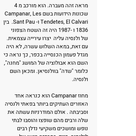
מראה זהה מעברה. הוא מורכב מ 4
שכונות הידועות בשם Campanar, Les
Tendetes, El Calvari ו- Sant Pau. בין
1836 ו -1987 היה זה השטח הצפוני
של ולנסיה עליה יצרו עירייה עצמאית.
עם זאת, במאה השלוש עשרה, לא היה
מגדל פעמון הכנסייה בכפר, כך נראה כי
השם הוא אבולוציה של המושג "מחנה",
כלומר "שדה" בוולנסיאן. ומכאן השם
ולנסיה.
מחוז Campanar הוא כנראה אחד
האזורים העתיקים ביותר בפאתי ולנסיה
וסביבתה . אולם המודרניות עשתה את
שלה ורבים מהם שופצו והוסבו לבתי
נופש ומושכים משקיעי נדלן רבים