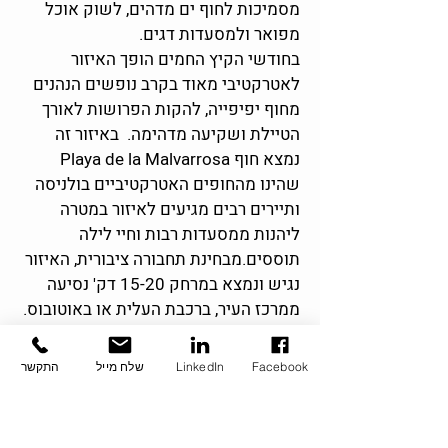
מסמיכות לחוף ים מדהים, לשוק אוכל
מפואר ולמסעדות דגים.
בחודשי הקיץ החמים הופך האיזור
לאטרקטיבי מאוד בקרב נופשים הנהנים
מחוף יפיפייה, להקות הפרושות לאורך
הטיילת ושקיעה מדהימה. באיזור זה
נמצא חוף Playa de la Malvarrosa
שהינו מהחופים האטרקטיביים בולניסה
ותיירים רבים מגיעים לאיזור במטרה
ליהנות ממסעדות רבות וחיי לילה
תוססים.מבחינת תחבורה ציבורית, האיזור
נגיש ונמצא במרחק 15-20 דק' נסיעה
ממרכז העיר, ברכבת העלית או באוטובוס.
משקיעים רבים מכל העולם מנצלים את
Facebook
LinkedIn
שלח מייל
התקשר
המחירים הנמוכים ברובע ורוכשים בו
נדל"ן למטרות השקעה.