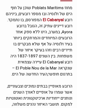
מחוז Poblats Marítims שוכן על חוף
הים של ולנסיה ובו מספר רובעים, ביניהם
רובע
El Cabanyal
המפורסם, בו נתמקד.
רובע דייגים עתיק זה, הגובל ברובע
Ayora, במערב, הינו ללא ספק אחד
הרובעים המיוחדים והמרתקים ביותר
בעיר ולנסיה על אף שלא מבקרים בו
תיירים רבים וזהו בעיקר איזור של
משפחות. בין השנים
1837-1897
היה
רובע El Cabanyal עיירה עצמאית
שנקראה El Poble Nou de la Mar –
בתרגום חופשי,העיר החדשה של הים.
הרובע מאופיין בבתים נמוכים וצבעוניים,
אשר שמרו על אופיים לאורך השנים
ונותנים ייחודיות ארכיטקטונית ואוטנטיות
למקום. תושבי האיזור נהנים משלווה,