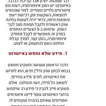
דבר שמהווה יתרון אבל גם יכול לבלבל.
באינטרנט יש המון אינפורמציה, דעות וגם
אינטרסים גלויים וסמויים. לפני שנכנסים
להוצאות, השקעות זמן, רכישת ייעוץ
והוצאות טיסה, כדאי יהיה לעשות בחינת
שוק ראשונית ולקבל תמונת מצב לגבי
השוק. שימוש ב-5 הצעדים הנתונים
בפרק זה מאפשרים לקבל מספיק
אינפורמציה, בזמן קצר, לצורך קבלת
החלטה האם להתעמק או לעזוב.
1. מידע שלא נחפש באינטרנט
הדבר הראשון שעושה משקיע ממוצ
ע
בבואו לבחון שוק נדל"ן חדש, הוא לחרוש
את האינטרנט, לצרוך מידע בטירוף,
לשאוב כל מילה, דעה והמלצה. אולם
משקיע חייב להבין כי מידע רב שיפגוש
ברחבי האינטרנט עשוי לייצג אינטרסים
מסויימים שאינם בהכרח שקופים לו.