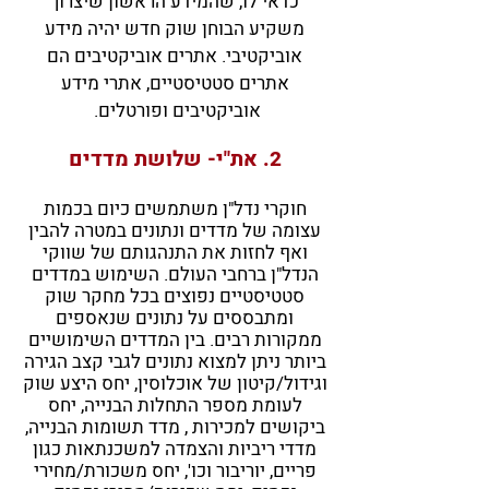
כדאי לו, שהמידע הראשון שיצרוך
משקיע הבוחן שוק חדש יהיה מידע
אוביקטיבי. אתרים אוביקטיבים הם
אתרים סטטיסטיים, אתרי מידע
אוביקטיבים ופורטלים.
2. את"י- שלושת מדדים
ח
וקרי נדל"ן משתמשים כיום בכמות
עצומה של מדדים ונתונים במטרה להבין
ואף לחזות את התנהגותם של שווקי
הנדל"ן ברחבי העולם. השימוש במדדים
סטטיסטיים נפוצים בכל מחקר שוק
ומתבססים על נתונים שנאספים
ממקורות רבים. בין המדדים השימושיים
ביותר ניתן למצוא נתונים לגבי קצב הגירה
וגידול/קיטון של אוכלוסין, יחס היצע שוק
לעומת מספר התחלות הבנייה,
יחס
ביקושים למכירות , מדד תשומות הבנייה,
מדדי ריביות והצמדה למשכנתאות כגון
פריים, יוריבור וכו', יחס משכורת/מחירי