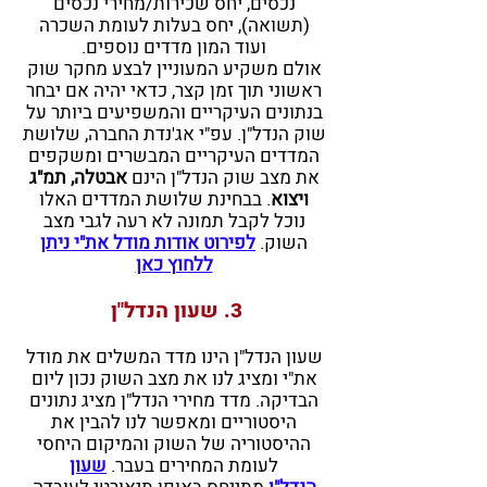
נכסים, יחס שכירות/מחירי נכסים
(תשואה), יחס בעלות לעומת השכרה
ועוד המון מדדים נוספים.
אולם משקי
ע המעוניין לבצע מחקר שוק
ראשוני תוך זמן קצר, כדאי יהיה אם יבחר
בנתונים העיקריים והמשפיעים ביותר על
שוק הנדל"ן. עפ"י אג'נדת החברה, שלושת
המדדים העיקריים המבשרים ומשקפים
את מצב שוק הנדל"ן הינם
אבטלה, תמ"ג
ויצוא
. בבחינת שלושת המדדים האלו
נוכל לקבל תמונה לא רעה לגבי מצב
השוק.
לפירוט אודות מודל את"י ניתן
ללחוץ כאן
3. שעון הנדל"ן
שעון הנדל"ן הינו מדד המשלים את מודל
את"י ומציג לנו את מצב השוק נכון ליום
הבדיקה. מדד מחירי הנדל"ן מציג נתונים
היסטוריים ומאפשר לנו להבין את
ההיסטוריה של השוק והמיקום היחסי
לעומת המחירים בעבר.
שעון