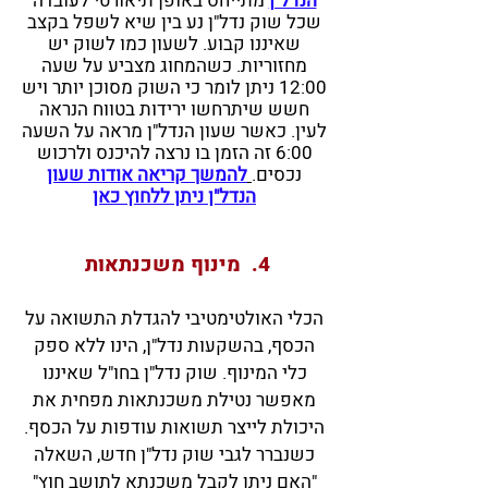
הנדל"ן
מתייחס באופן תיאורטי לעובדה
שכל שוק נדל"ן נע בין שיא לשפל בקצב
שאיננו קבוע. לשעון כמו לשוק יש
מחזוריות. כשהמחוג מצביע על שעה
12:00 ניתן לומר כי השוק מסוכן יותר ויש
חשש שיתרחשו ירידות בטווח הנראה
לעין. כאשר שעון הנדל"ן מראה על השעה
6:00 זה הזמן בו נרצה להיכנס ולרכוש
נכסים.
להמשך קריאה אודות שעון
הנדל"ן ניתן ללחוץ כאן
4. מינוף משכנתאות
הכלי האולטימטיבי להגדלת התשואה על
הכסף, בהשקעות נדל"ן, הינו ללא ספק
כלי המינוף. שוק נדל"ן בחו"ל שאיננו
מאפשר נטילת משכנתאות מפחית את
היכולת לייצר תשואות עודפות על הכסף.
כשנברר לגבי שוק נדל"ן חדש, השאלה
"האם ניתן לקבל משכנתא לתושב חוץ"