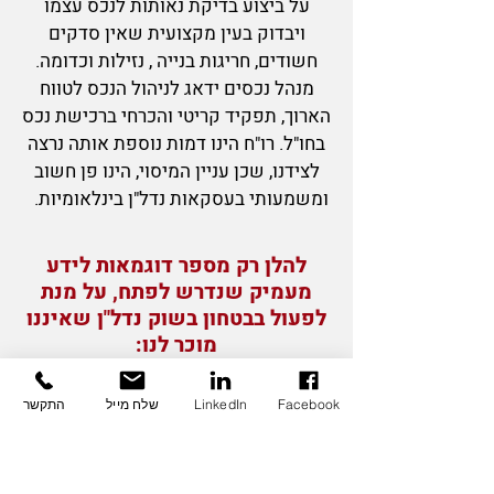
על ביצוע בדיקת נאותות לנכס עצמו
ויבדוק בעין מקצועית שאין סדקים
חשודים, חריגות בנייה , נזילות וכדומה.
מנהל נכסים ידאג לניהול הנכס לטווח
הארוך, תפקיד קריטי והכרחי ברכישת נכס
בחו"ל. רו"ח הינו דמות נוספת אותה נרצה
לצידנו, שכן עניין המיסוי, הינו פן חשוב
ומשמעותי בעסקאות נדל"ן בינלאומיות.
להלן רק מספר דוגמאות לידע
מעמיק שנדרש לפתח, על מנת
לפעול בבטחון בשוק נדל"ן שאיננו
מוכר לנו:
1. תהליכים-רכישה ,אחזקה
Facebook
LinkedIn
שלח מייל
התקשר
,מכירה -
במחקר שוק מעמיק חשוב מאד להכיר