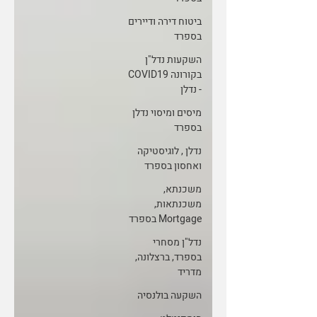
ביטוח דירה ודיירים
בספרד
השקעות נדל"ן
בקורונה COVID19
- נדלן
מיסים ומיסוי נדלן
בספרד
נדלן , לוגיסטיקה
ואחסון בספרד
משכנתא,
משכנתאות,
Mortgage בספרד
נדל"ן מסחרי
בספרד, ברצלונה,
מדריד
השקעה בולנסיה