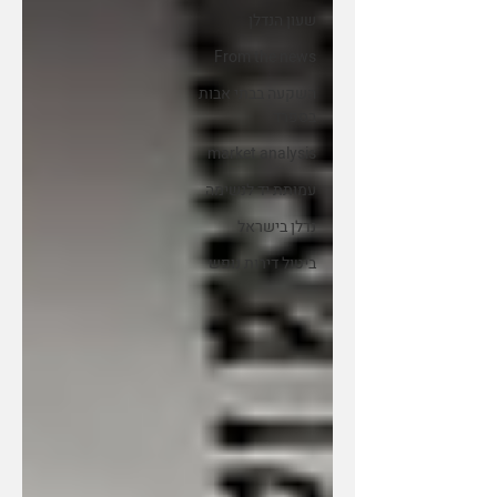
שעון הנדלן
From the news
השקעה בבתי אבות
בספרד
market analysis
עמותת יד לנשימה
נדלן בישראל
ביטול דירות נופש