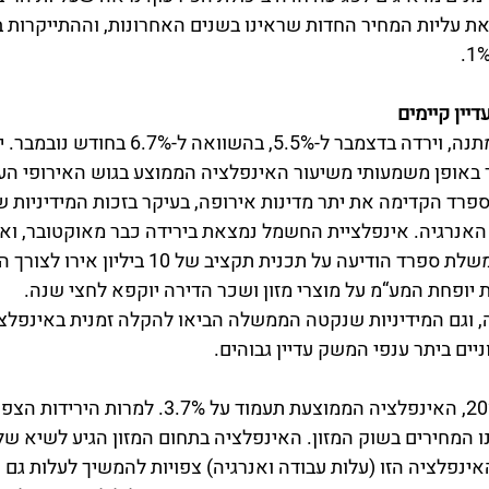
את עליות המחיר החדות שראינו בשנים האחרונות, וההתייקרות ב
דיין קיימים
האינפלציה בספרד התמתנה, וירדה בדצמבר ל-5.5%, ב
פרד הקדימה את יתר מדינות אירופה, בעיקר בזכות המידיניות
האנרגיה. אינפלציית החשמל נמצאת בירידה כבר מאוקטובר, ואינ
בירידה מסוף דצמבר. ממשלת ספרד הודיעה על תכנית תקציב של
יופחת המע“מ על מוצרי מזון ושכר הדירה יוקפא לחצי שנה. 
ה, וגם המידיניות שנקטה הממשלה הביאו להקלה זמנית באינפלצי
ים ביתר ענפי המשק עדיין גבוהים. 
על פי התחזית לשנת 2023, האינפלציה הממוצעת תעמוד על 
ינפלציה הזו (עלות עבודה ואנרגיה) צפויות להמשיך לעלות גם ה