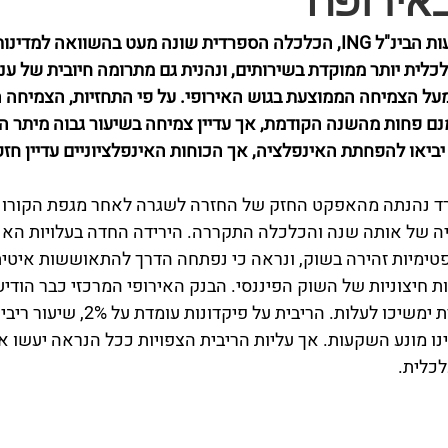
אירופה
עפ"י תחזית בנק ההשקעות הבינ"ל ING, הכלכלה הספרדית שונה מעט בהשוואה
לית יותר ממוקדת בשירותים, ונהנית גם מתרומה חיובית של ענף 
ל הצמיחה הממוצעת בגוש האירופי. על פי התחזיות, הצמיחה 
 השנה. אמנם פחות מהשנה הקודמת, אך עדיין צמיחה בשיעור גבוה מיתר 
ביאו להפחתת האינפלציה, אך הכוחות האינפלציוניים עדיין חזק
ת שנת 2022 ספרד נהנתה מהאפקט החזק של החזרה לשגרה לאחר מגפת הקור
ה של אותה שנה והכלכלה התקררה. הירידה החדה בעלויות האנר
טימיות זהירה בשוק, ונראה כי נפתחה הדרך להתאוששות איטית
ת חיצוניות של השוק הפיננסי. הבנק האירופי המרכזי כבר הודיע
האחרון כי שיעורי הריבית ימשיכו לעלות. הריבית על 
אינו מונע השקעות. אך עליות הריבית הצפויות ככל הנראה יעשו א
כלית. 