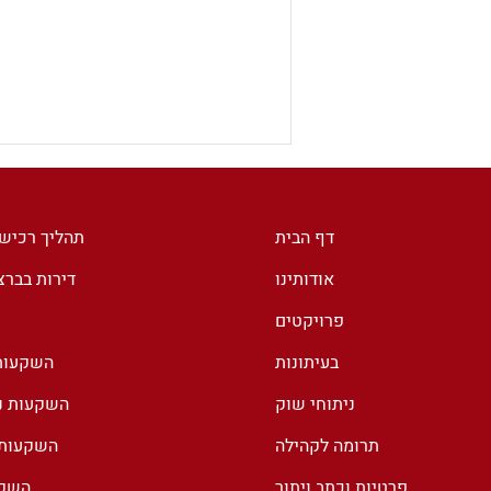
דף הבית
תהליך רכיש
אודותינו
דירות בבר
פרויקטים
בעיתונות
השקעות 
100% מס רכישה לזרים
בספרד. מה עומד מאחורי
ניתוחי שוק
השקעות נד
ההצהרה של ראש הממשלה?
תרומה לקהילה
השקעות נ
פרטיות וכתב ויתור
השקע