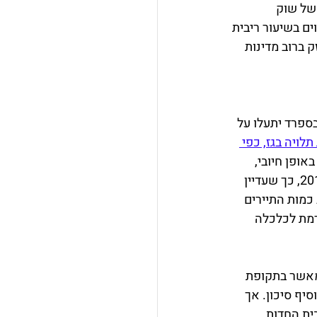
של שוק 
ם בשיעור ריבית 
 ברוב מדינות 
ה בספרד יתעלו על 
לויה בגז, כפי 
ופן חיובי, 
כאשר בשנת 2022 מספר התיירים הנכנסים לספרד היה נמוך ב-15% בהשוואה לשנת 2019, כך שעדיין 
כמות התיירים 
יתה בטרם המגפה. גם העזרה של קרנות Next Generation EU תורמת לכלכלה 
מאשר בתקופת 
ף סיכון. אך 
ית החדות, 