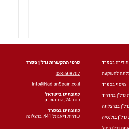
ת דירה בספרד
פרטי התקשרות נדל"ן ספרד
צלונה להשקעה
03
-5508707
Info@NadlanSpain.co.il
מיסוי בספרד
כתובתינו בישראל
נדל"ן במדריד
עדכונים לחוק הדיור של
מוכרי
הנגר 24, הוד השרון
ספרד ומיעוט היתרים
בספרד
ל"ן בברצלונה
להתח
כתובתינו בספרד
שדרות דיאגונל 441, ברצלונה
מיסי ה-I
דל"ן בולנסיה
ות נדלן בחול