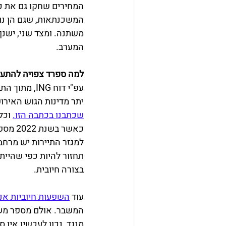
המחירים שחקו גם את כ
המשכנתאות, שגם הן נוג
משתנה. ומצד שני, ישנן
המערב. 
למה ספרד צפויה להתעלו
עפ"י דוח NG
יתר מדינות הגוש האירופ
שכתבנו בכתבה הזו.
 וכל
למגזר התיירות יש מרחב
בצורה חיובית. 
עוד 
השפעות חיוביות אנו
המשבר. אולם מספר משקי
מנגד, נכון לעכשיו אין 