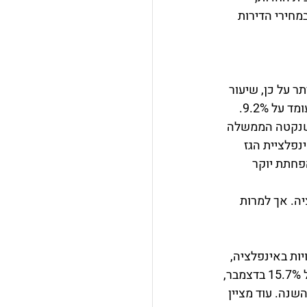
מחירי הדירות 
השוואה ל-6.7% בחודש נובמבר. יתר על כן, שיעור 
האינפלציה בספרד נמוך באופן משמעותי משיעור האינפלציה הממוצע בגוש האירופי העומד על 9.2%. 
 שנקטה הממשלה 
פלציית הגז 
 10 ביליון אירו לצורך הפחתת יוקר 
ה. אך למרות 
3.7%. למרות הירידות הצפויות באינפלציה, 
יידרש עוד זמן עד שיתמנו המחירים בשוק המזון. האינפלציה בתחום המזון הגיע לשיא של 15.7% בדצמבר, 
שנה. עוד מציין 