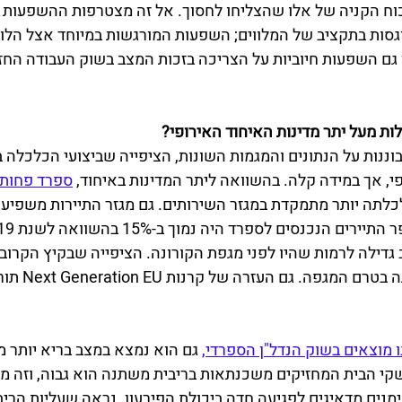
וח הקניה של אלו שהצליחו לחסוך. אל זה מצטרפות ההשפעות 
סות בתקציב של המלווים; השפעות המורגשות במיוחד אצל הלווי
 גם השפעות חיוביות על הצריכה בזכות המצב בשוק העבודה החזק
ת מעל יתר מדינות האיחוד האירופי?
I, מתוך התבוננות על הנתונים והמגמות השונות, הציפייה שביצועי הכלכל
י, אך במידה קלה. בהשוואה ליתר המדינות באיחוד, 
ספרד פחות ת
כלתה יותר מתמקדת במגזר השירותים. גם מגזר התיירות משפיע בא
 גדילה לרמות שהיו לפני מגפת הקורונה. הציפייה שבקיץ הקרוב 
תחזור להיות כפי שהי
 מוצאים בשוק הנדל"ן הספרדי,
 גם הוא נמצא במצב בריא יותר 
 הבית המחזיקים משכנתאות בריבית משתנה הוא גבוה, וזה מוסי
סימנים מדאיגים לפגיעה חדה ביכולת הפירעון. נראה שעליות הריב