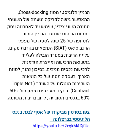
הבניין הלוגיסטי מסוג Cross-docking, 
המאפשר גישה לפריקה וטעינה של משטחי 
סחורה משני צידיו, שימש עד לאחרונה עסק 
בתחום הריהוט שנסגר. הבניין הושכר 
לתקופה של 25 שנה לספק של מפעלי 
הרכב סיאט (SIAT) הנמצאים בקרבת מקום. 
עליית הריבית בספרד הובילה לעלייה 
בתשואת הרכישה ומייצרת הזדמנות 
לרכישת נכסים מניבים, בסיכון נמוך, לטווח 
הארוך. בעסקה מסוג של כל הוצאות 
השכירות מוטלות על השוכר (Triple Net 
Contract)  בנקים מעניקים מימון של כ50-
60% בנכסים מסוג זה , לרוב בריבית משתנה. 
צפו בסרטון מביקורו של אסף לבנת בנכס 
הלוגיסטי בברצלונה   
https://youtu.be/2xqkMADjfUg