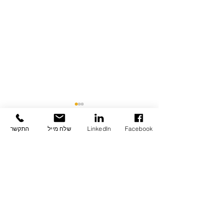
Facebook
LinkedIn
שלח מייל
התקשר
תגובות
כתיבת תגובה...
ספרד מסכמת את 2023
עם שיא תיירותי ללינה
שאינה במלונות