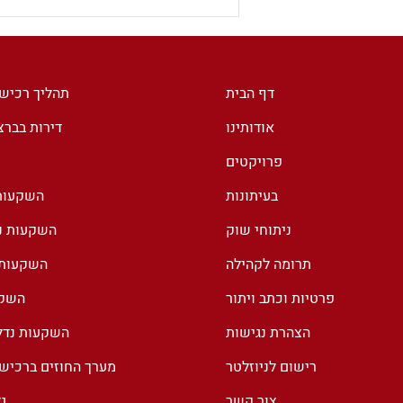
100% מס רכישה לזרים
בספרד. מה עומד מאחורי
ההצהרה של ראש הממשלה?
דף הבית
תהליך רכיש
אודותינו
דירות בבר
פרויקטים
בעיתונות
השקעות 
ניתוחי שוק
השקעות נד
תרומה לקהילה
השקעות נ
פרטיות וכתב ויתור
השקע
הצהרת נגישות
השקעות נדל
רישום לניוזלטר
מערך החוזים ברכיש
צור קשר
ג