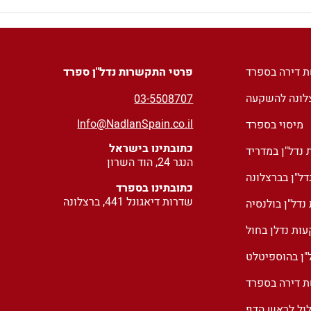
עדכונים לחוק הדיור של
בעקבו
ספרד ומיעוט היתרים
פריחת
לטווח
ת דירה בספרד
פרטי התקשרות נדל"ן ספרד
צלונה להשקעה
03
-5508707
Info@NadlanSpain.co.il
מיסוי בספרד
כתובתינו בישראל
נדל"ן במדריד
הנגר 24, הוד השרון
ל"ן בברצלונה
כתובתינו בספרד
שדרות דיאגונל 441, ברצלונה
דל"ן בולנסיה
ות נדלן בחול
"ן בהוספיטלט
ת דירה בספרד
לול לראש הדף