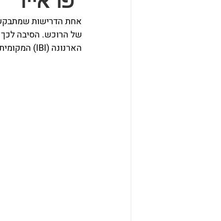
"פראייר" 
אחת הדרישות שמתבקש ל
של הרוכש. הסיבה לכך 
הארנונה (IBI) המקומית וע"י כך למעשה מובטחת הרציפות בגביית הארנונה. 