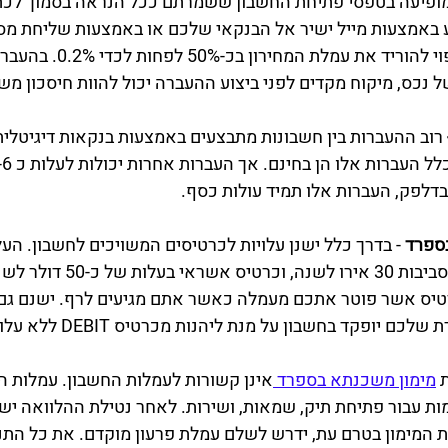
מופיעה בטפסי פתיחת החשבון ששמרתם ככל הנראה בסמוך לכתו
ע באמצעות מייל ישיר אל הבנקאי שלכם או באמצעות שליחת מס
הבנק. מיקוח ראשוני צפוי להוריד את
 נכס, מיקוח מקדים לפני ביצוע ההעברה יכול להוות חיסכון מש
 רוב ההעברות בין חשבונות מתבצעים באמצעות בנקאות דיגיטלית ו
בדלפק, העברות אלו תמיד עולות כסף. 
בספרד
 - בדרך כלל ישנן עלויות לכרטיסים המשויכים לחשבון. הע
DEBIT היא בדרך כלל בסביבות 30 אי
טיס אשר פוטר אתכם מעמלה כאשר אתם מגיעים לרף. ישנם גם 
יופקד בחשבון על מנת ליהנות מכרטיס DEBIT ללא עלות.
 
מימון משכנתא בספרד 
אינן קשורות לעמלות החשבון. עמלות 
 עבור פתיחת תיק, שמאות, ושירות. לאחר נטילת ההלוואה ישלם
את המימון בטרם עת, ידרש לשלם עמלת פרעון מוקדם. את כל התנ