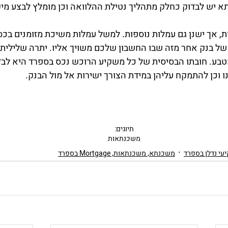
 יש לבדוק כחלק מתהליך נטילת ההלוואה וכן מומלץ לבצע מיקו
ת, אך ישנן גם עמלות נוספות. למשל עמלות משיכת מזומנים בכס
 בנק אחר מזה שבו החשבון שלכם משויך אליו. יתרה שלילית גם
מטבע. חובתו הבסיסית של כל משקיע הרוכש נכס בספרד היא לבד
 וכן להתמקח עליהן במידת הצורך ישירות אל מול הבנק.  
תיוגים:
משכנתאות
עי נדלן בספרד
משכנתא, משכנתאות, Mortgage בספרד