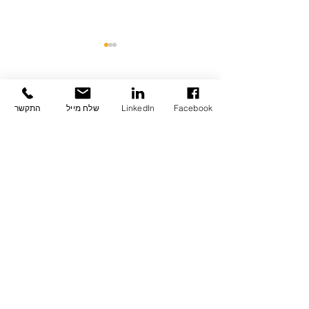
תגובות
Facebook
LinkedIn
שלח מייל
התקשר
כתיבת תגובה...
גלובס: קבוצת משקיעי
נדל"ן ספרד משלימים
רכישת בניין בב"ש ב 56.6
מיליון ש"ח ב"תנאים
מרחיקי לכת"
Powered By
Relevant