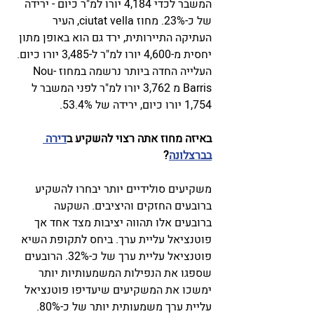
המשבר לכדי 4,184 יורו למ"ר כיום - ירידה 
של כ-23%. מחוז ciutat vella, העיר 
העתיקה התיירותית, ירד גם הוא באופן מתון 
יחסית מ-4,600 יורו למ"ר ל-3,485 יורו כיום. 
העלייה החדה ביותר נרשמה במחוז Nou-
Barris מ 3,762 יורו למ"ר לפני המשבר ל 
1,754 יורו כיום, ירידה של 53.4%.
באיזה מחוז אתה רצוי להשקיע ב
דירה 
בברצלונה
?
משקיעים סולידיים יותר יבחרו להשקיע 
ברובעים החזקים והיציבים. השקעה 
ברובעים אלו תהווה יציבות מצד אחד אך 
פוטנציאל עליית ערך. ביחס לתקופת השיא 
פוטנציאל עליית ערך של כ-32%. הרובעים 
שספגו את הנפילות המשמעותיות יותר 
ימשכו את המשקיעים שיעדיפו פוטנציאל 
עליית ערך משמעותית יותר של כ-80%. 