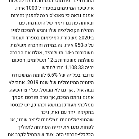
החברתיים. 'פודמוס' הבטיחה בזמנו להעלות 
את שכר המינימום בספרד ל-1000 אירו. 
אמנם נראה כי סאנצ'ס רצה להפגין זהירות 
ובאותה עת גם דימוי של התקדמות עם 
הנהלת הקואליציה שלו והגיע להסכם לפיו 
ב-2020 משכורת המינימום בספרד תעמוד 
על כ-950 אירו. זה במידה והחברה משלמת 
משכורות ב-14 תשלומים, אולם אם החברה 
משלמת משכורות ב-12 תשלומים, הסכום 
יהיה 1,108.33 יורו לחודש.
מדובר בעלייה של 5.5% לעומת המשכורת 
היומית המינימלית של שנת 2019. אחוז לא 
גבוה אולי, אך גם לא מבוטל. עפ"י צו השעה, 
אמנם נחתם הסכם, אך טרם פורסם מסמך 
ממלכתי מעודכן בנושא וכמו כן, יש לבססו 
בחקיקה. יחד עם זאת, ניכר 
שהסוציאליסטים מצליחים לייצר שינוי, או 
לפחות נתנו את יריית הפתיחה לתהליך 
הכלכלי-חברתי הזה. צעד שמתחיל לקרב את 