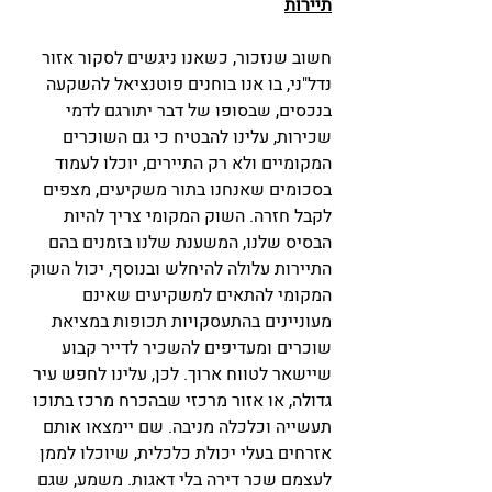
תיירות
חשוב שנזכור, כשאנו ניגשים לסקור אזור 
נדל"ני, בו אנו בוחנים פוטנציאל להשקעה 
בנכסים, שבסופו של דבר יתורגם לדמי 
שכירות, עלינו להבטיח כי גם השוכרים 
המקומיים ולא רק התיירים, יוכלו לעמוד 
בסכומים שאנחנו בתור משקיעים, מצפים 
לקבל חזרה. השוק המקומי צריך להיות 
הבסיס שלנו, המשענת שלנו בזמנים בהם 
התיירות עלולה להיחלש ובנוסף, יכול השוק 
המקומי להתאים למשקיעים שאינם 
מעוניינים בהתעסקויות תכופות במציאת 
שוכרים ומעדיפים להשכיר לדייר קבוע 
שיישאר לטווח ארוך. לכן, עלינו לחפש עיר 
גדולה, או אזור מרכזי שבהכרח מרכז בתוכו 
תעשייה וכלכלה מניבה. שם יימצאו אותם 
אזרחים בעלי יכולת כלכלית, שיוכלו לממן 
לעצמם שכר דירה בלי דאגות. משמע, שגם 