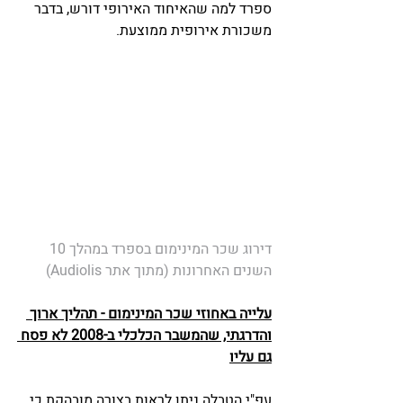
ספרד למה שהאיחוד האירופי דורש, בדבר 
משכורת אירופית ממוצעת.
דירוג שכר המינימום בספרד במהלך 10 
השנים האחרונות (מתוך אתר Audiolis)
עלייה באחוזי שכר המינימום - תהליך ארוך 
והדרגתי, שהמשבר הכלכלי ב-2008 לא פסח 
גם עליו
עפ"י הטבלה ניתן לראות בצורה מובהקת כי 