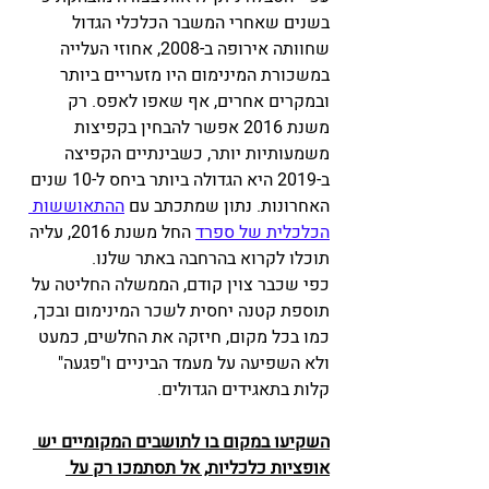
בשנים שאחרי המשבר הכלכלי הגדול 
שחוותה אירופה ב-2008, אחוזי העלייה 
במשכורת המינימום היו מזעריים ביותר 
ובמקרים אחרים, אף שאפו לאפס. רק 
משנת 2016 אפשר להבחין בקפיצות 
משמעותיות יותר, כשבינתיים הקפיצה 
ב-2019 היא הגדולה ביותר ביחס ל-10 שנים 
האחרונות. נתון שמתכתב עם 
ההתאוששות 
הכלכלית של ספרד
 החל משנת 2016, עליה 
תוכלו לקרוא בהרחבה באתר שלנו.
כפי שכבר צוין קודם, הממשלה החליטה על 
תוספת קטנה יחסית לשכר המינימום ובכך, 
כמו בכל מקום, חיזקה את החלשים, כמעט 
ולא השפיעה על מעמד הביניים ו"פגעה" 
קלות בתאגידים הגדולים.
השקיעו במקום בו לתושבים המקומיים יש 
אופציות כלכליות, אל תסתמכו רק על 