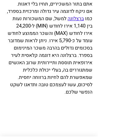
אתם בתור המשכירים, תחיו בלי דאגות.
אם ניקח לדוגמה עיר גדולה ומרכזית בספרד, 
כמו 
ברצלונה
 למשל, שם המשכורות נעות 
בין 1,140 אירו לחודש (MIN) ל-24,200 
אירו לחודש (MAX) והשכר הממוצע לחודש 
עומד על כ-5,790 אירו. ניתן לראות שמדובר 
בסכומים גדולים בהרבה משכר המינימום 
בספרד. ברצלונה היא דוגמה קלאסית לעיר 
אירופאית תוססת ותיירותית שרוב האנשים 
שמתגוררים בה, בעלי יכולת כלכלית 
שמאפשרת להם לחיות ברווחה יחסית. 
לסיכום, עשו לעצמכם טובה ותדאגו לשקט 
הנפשי שלכם. 