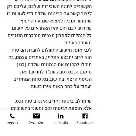
הקשורים לחוזה השכירות שלכם, עליכם רק 
ליצור קשר עם הביטוח שלכם כדי לעשות בו 
שימוש. תוכלו למצוא שם את הייעוץ 
שדרוש לכם והם יהיו האחראים על יישום 
כל הנהלים לפתרון מצבים מורכבים הנגזרים 
משוכר בעייתי.
לגבי אופן חישוב התשלום לחברת הביטוח - 
הוא לרוב יתבצע אונליין, באתרים עצמם, בה 
תוכלו להכניס את הנתונים שלכם (כגון 
מיקום הנכס וגובה שכ"ד לחודש) ואת 
הכיסוי הרצוי. בחישוב גס, טווח המחירים 
יעמוד על כמה מאות אירו בשנה. 
שימו לב, ביטוח דיירים איננו ביטוח נכס, 
אלא תוספת לביטוח נכס ומשני בחשיבותו. 
ביטוח נכס הינו הביטוח החשוב ביותר לכל 
בעל נכס, בין אם מדובר על נכס למגורים או 
Facebook
LinkedIn
שלח מייל
התקשר
שמדובר על נכס להשכרה. 
לחץ כאן להמשך 