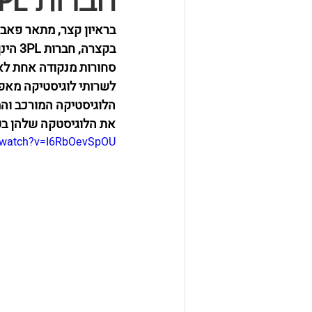
חברות 3PL ועל חברות 4PL?
בראיון קצר, מתאר פאבלו אל
סחורות מנקודה אחת לאח
לשרותי לוגיסטיקה מאפ
הלוגיסטיקה המורכב והמ
את הלוגיסטקה שלהן בע
/watch?v=I6RbOevSpOU