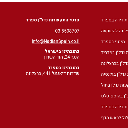
ספרד ומיעוט היתרים
פריחת
לטווח
ת דירה בספרד
פרטי התקשרות נדל"ן ספרד
צלונה להשקעה
03
-5508707
Info@NadlanSpain.co.il
מיסוי בספרד
כתובתינו בישראל
נדל"ן במדריד
הנגר 24, הוד השרון
ל"ן בברצלונה
כתובתינו בספרד
שדרות דיאגונל 441, ברצלונה
דל"ן בולנסיה
ות נדלן בחול
"ן בהוספיטלט
ת דירה בספרד
לול לראש הדף