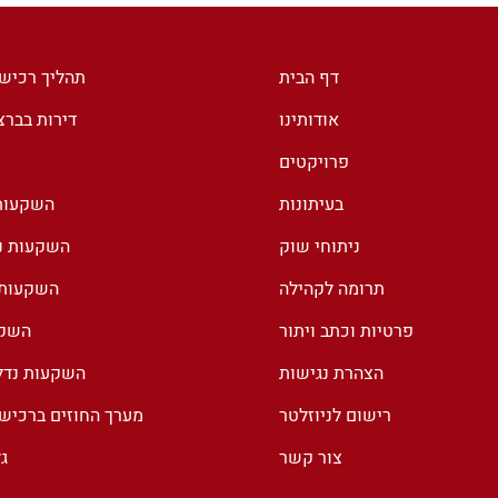
בספרד. מה עומד מאחורי
ההצהרה של ראש הממשלה?
דף הבית
תהליך רכיש
אודותינו
דירות בבר
פרויקטים
בעיתונות
השקעות 
ניתוחי שוק
השקעות נד
תרומה לקהילה
השקעות נ
פרטיות וכתב ויתור
השקע
הצהרת נגישות
השקעות נדל
רישום לניוזלטר
מערך החוזים ברכיש
צור קשר
ג