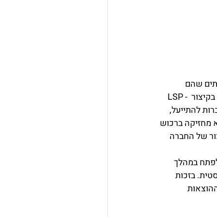
רותים שהם 
מעניקות לחברות . השירותים הלוגיסטיים כוללים ליקוט, שילוח, הובלה, אחסון והפצה או בקיצור LSP - 
3PL- Third Party Logist, מאפשר לחברות להתייעל, 
 מחזיקה ברכוש 
ור של החברה 
הם לפתח במהלך 
ית. בזכות 
ניקות חברות ה3PL יכולים לקוחותיהם לחסוך בין 15% ל- 25% מההוצאות 