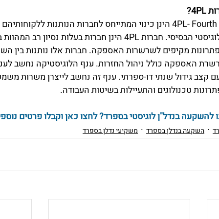
4P?
חברות 4PL- Fourth Party Logistics הינן כינוי המתייחס לחברות הנותנות ללקו
מעבר לגרעין השירות הלוגיסטי הבסיסי. חברות 4PL הינן חברות בעלות נ
פתרונות מקיפים לשרשרות האספקה. חברות אלו נותנות בין השאר 
שרת האספקה כולל ניהול החזרות. ענף הלוגיסטיקה נחשב לענף
ם קצב גידול שנתי דו-ספרתי. ענף זה נחשב לייצרן משרות משמעו
תרונות טכנולוגים והתעיילות בשיטות העבודה.
ו להשקעה בנדל"ן לוגיסטי בספרד? לחצו כאן וקבלו פרטים נוספי
רד
השקעה בנדלן בספרד
משקיעי נדלן בספרד