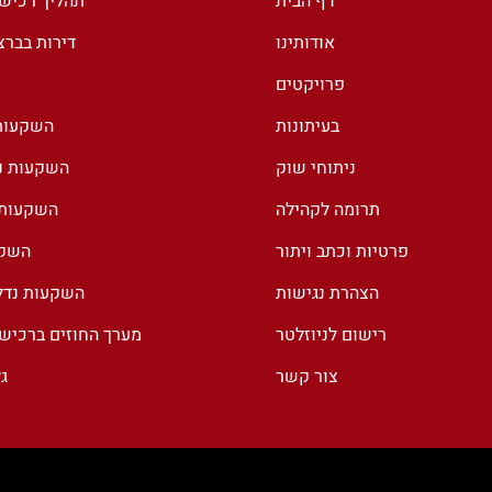
דף הבית
תהליך רכיש
אודותינו
דירות בבר
פרויקטים
בעיתונות
השקעות 
ניתוחי שוק
השקעות נד
תרומה לקהילה
השקעות נ
פרטיות וכתב ויתור
השקע
הצהרת נגישות
השקעות נדל
רישום לניוזלטר
מערך החוזים ברכיש
צור קשר
ג