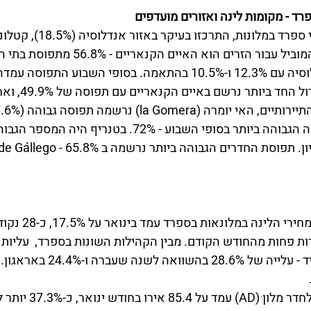
רד - מקומות לינה ואזורים מועדפים 
ומדריד (15.4%). היעד המוביל עבור הזרים הוא האי
עלייה של 148.4%. ה
d’Aran) נרשמה התפוסה הגבוהה ביותר בסופי השבוע - 72%. בטנ
מדד ה IPH, המייצג את מח
 2021, ו-3.1 נקודות פחות מהחודש הקודם. מבין הקהילות השונות בספרד,  עליו
הגבהות ביותר היו במדריד - עלייה של %
התעריף היומי הממוצע לחדר מ