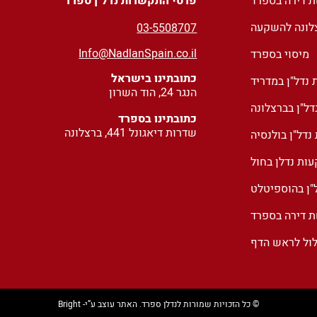
ת דירה בספרד
פרטי התקשרות נדל"ן ספרד
צלונה להשקעה
03
-5508707
Info@NadlanSpain.co.il
מיסוי בספרד
כתובתינו בישראל
נדל"ן במדריד
הנגר 24, הוד השרון
ל"ן בברצלונה
כתובתינו בספרד
שדרות דיאגונל 441, ברצלונה
דל"ן בולנסיה
ות נדלן בחול
"ן בהוספיטלט
ת דירה בספרד
לול לראש הדף
© כל הזכויות שמורות לנדלן ספרד. האתר עוצב ע”י- Bright