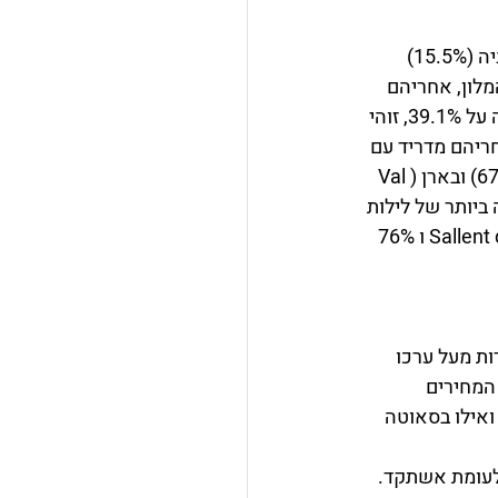
תיירות הפנים של תושבי ספרד במלונות, התרכזו בעיקר באזור אנדלוסיה (18.5%), קטלוניה (15.5%) 
ים הקנאריים - 56.8% מתפוסת בתי המלון, אחריהם 
ברשימה קטלוניה ואנדלוסיה עם 12.3% ו-10.5% בהתאמה. בסופי השבוע התפוסה עמדה על 39.1%, זוהי 
גידול החד ביותר נרשם באיים הקנאריים עם תפוסה של 49.9%, ואחריהם מדריד עם 
34.4%. בקרב האזורים התיירותיים, האי יומרה (la Gomera) נרשמה תפוסה גבוהה (67.6%) ובארן (Val 
ריף היה המספר הגבוה ביותר של לילות 
בבתי המלון  כ- 145 מיליון. תפוסת החדרים הגבוהה ביותר נרשמה ב Sallent de Gállego - 65.8% ו 76% 
ירי הלינה במלונאות בספרד עמד בינואר על 17.5%, כ-28 נקודות מעל ערכו 
ת המחירים 
28.6 בהשוואה לשנה שעברה ו-24.4% באראגון. ואילו בסאוטה 
לון ׁ(AD) עמד על 85.4 אירו בחודש ינואר, כ-37.3% יותר לעומת אשתקד. 