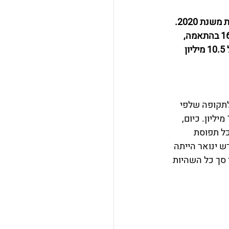
מספר הזמנת הלילות בבית מלון בספרד הגיע ל-10 מיליון בחודש ינואר האחרון, 34% פחות משנת 2020. 
התפוסה בבית המלון ממשיכה לשמור על מגמת ההתאוששות ובחודש ינואר היא הגיעה ל 10.5 מיליון 
לתקופה שלפי 
התפרצות מגפת הקורונה. בחודש ינואר 2020, רגע לפני המגפה, התפוסה עמדה על 15.9 מיליון. כיום, 
4. מיליון היו תושבי ספרד, המהווים כ-42.7% מסך כל תפוסת 
חודש ינואר הייתה 
ה, מתוך סך כל השהיות 