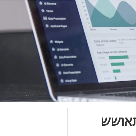
תאושש