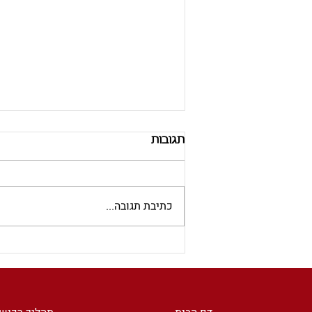
תגובות
כתיבת תגובה...
אסף לבנת לגלובס: כיצד
להימנע מפולשים לדירות
ריקות בספרד