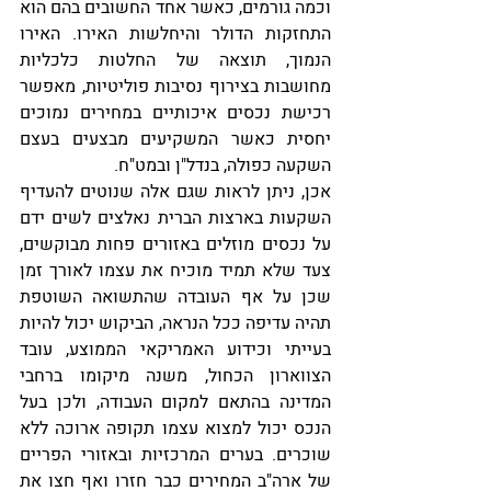
וכמה גורמים, כאשר אחד החשובים בהם הוא 
התחזקות הדולר והיחלשות האירו. האירו 
הנמוך, תוצאה של החלטות כלכליות 
מחושבות בצירוף נסיבות פוליטיות, מאפשר 
רכישת נכסים איכותיים במחירים נמוכים 
יחסית כאשר המשקיעים מבצעים בעצם 
השקעה כפולה, בנדל"ן ובמט"ח.
אכן, ניתן לראות שגם אלה שנוטים להעדיף 
השקעות בארצות הברית נאלצים לשים ידם 
על נכסים מוזלים באזורים פחות מבוקשים, 
צעד שלא תמיד מוכיח את עצמו לאורך זמן 
שכן על אף העובדה שהתשואה השוטפת 
תהיה עדיפה ככל הנראה, הביקוש יכול להיות 
בעייתי וכידוע האמריקאי הממוצע, עובד 
הצווארון הכחול, משנה מיקומו ברחבי 
המדינה בהתאם למקום העבודה, ולכן בעל 
הנכס יכול למצוא עצמו תקופה ארוכה ללא 
שוכרים. בערים המרכזיות ובאזורי הפריים 
של ארה"ב המחירים כבר חזרו ואף חצו את 