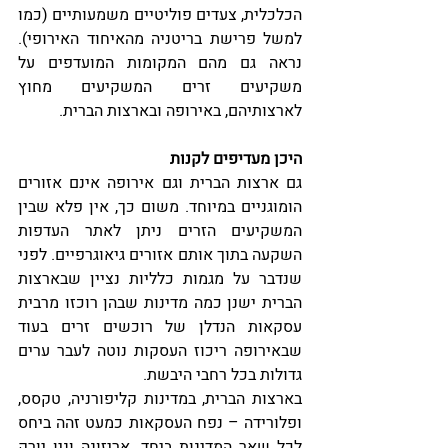
הכלכלית, צעדים פוליטיים משמעותיים (כמו 
למשל פרישת בריטניה מהאיחוד האירופי). 
נראה גם מהם המקומות המועדפים על 
משקיעים זרים המשקיעים מחוץ 
לארצותיהם, באירופה ובארצות הברית.
היכן מעדיפים לקנות
גם ארצות הברית וגם אירופה אינם אזורים 
הומוגניים במיוחד. משום כך, אין פלא שבין 
המשקיעים הזרים ניתן לאתר העדפות 
השקעה בתוך אותם אזורים גיאוגרפיים. לפני 
שנדבר על מגמות כלליות נציין שבארצות 
הברית ישנן כמה מדינות שבהן רוכזו מרבית 
עסקאות הנדלן של רוכשים זרים בעוד 
שבאירופה ריכוז העסקות נוטה לעבר ערים 
גדולות בכל רחבי היבשת.
בארצות הברית, במדינות קליפורניה, טקסס, 
ופלורידה – נפח העסקאות כמעט זהה ביחס 
לכל שאר המדינות ביחד. אריזונה וניו יורק 