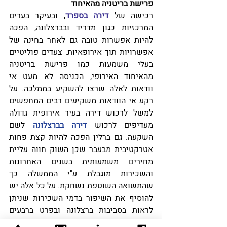
פרישת בריטניה מהאיחוד
רכישה של 
דירה בספרד
, ובעיקר בערים 
המרכזיות כגון מדריד ובברצלונה, הפכה 
להיות אפשרות טובה גם לאחר בחינה של 
אפשרויות תוך אירופאיות. צעדים פוליטיים 
בעלי משמעות כמו פרישת בריטניה 
מהאיחוד האירופי, הכניסה לא מעט אי 
וודאות לאלה שרצו להשקיע בממלכה. על 
רקע אי הוודאות משקיעים רבים המחפשים 
למשל לרכוש דירה בעיר אירופית גדולה 
מעדיפים לרכוש 
דירה בברצלונה
 לשם 
השקעה. גם ברלין הפכה להיות קצת פחות 
אטרקטיבית מבעבר שכן השוק חווה עליית 
מחירים משמעותית בשנים האחרונות 
והשכירות מוגבלת ע"י הממשלה כך 
שהתשואה השוטפת נשחקת. על כל אלה יש 
להוסיף את השיפור בדמי השכירות שניתן 
לראות בסביבות ברצלונה ובפרט ברבעים 
המבוקשים שלה - בשנה הנוכחית עמדו 