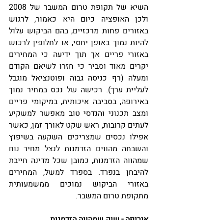
השיא של תקופת טרום המשבר של 2008 
ולכן האופציה כיום היא כאמור, לרגוש 
באזורים פחות מרכזיים, בהם הביקוש עלול 
להיות נמוך באופן יחסי, או לחלופין לרכוש 
באזורי פריים אך תוך ידיעה כי המחירים 
יקרים מאוד וסביר כי חזרו לשיאם הקודם 
ומעלה (רף כניסה גבוה ופוטנציאל מוגבל 
לעליית ערך). רכישה של נכס במחיר נמוך 
באירופה, בסביבה איכותית, במיקומי פריים 
ומצב תכנוני והנדסי טוב מאפשר למשקיע 
לעתים קרובות, ראש שקט לאורך זמן, כאשר 
אפילו נכסים שמצריכים השקעה בשיפוץ 
והשבחה מהווים הזדמנות לנצל מחיר נוח 
שמהווה הזדמנות, כמובן שכל מדינה חייבת 
להיבחן בנפרד. בספרד למשל, המחירים 
באזורי הביקוש נמוכים ממשמעותית 
מתקופת טרום המשבר.
אירופה - שוק שמהווה הזדמנות