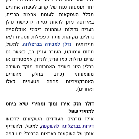
יחד תוספות נפח של קרוב לעשרה אחוזים 
מכלל העסקאות. לעומת ארצות הברית, 
באירופה ניתן לראות נטייה לרכישת נדלן 
בערים גדולות שמהוות ריכוזי אוכלוסייה 
גדולים, מקומות עתירת פעילות עסקית ו/או 
תיירותית. 
נדלן למכירה בברצלונה
, למשל, 
תחום עיסוקנו, מעורר עניין רב, כאשר גם 
ערים גדולות כמו פריז, לונדון, אמסטרדם או 
ברלין היוו בשנים האחרונות מוקד משיכה 
משמעותי (כיום בחלק מהערים 
האטרקטיביות פחתה מטעמים כאלו 
ואחרים).
דולר חזק אירו נמוך ומחירי שיא ביחס 
למחירי שפל
אילו גורמים מעודדים משקיעים לרכוש 
דירות בברצלונה להשקעה
, למשל, ולהעדיף 
אותן על השקעות בארצות הברית? יש כמה 