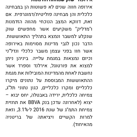
אירופה חווה שנים לא פשוטות הן במבחינה 
כלכלית והן מבחינה פוליטית/דמוגרפית. אם 
זאת, דווקא המצב הנוכחי מהווה הזדמנות 
ו"מדליק" משקיעים אשר מחפשים שוק 
שנקלע למשבר ונמצא בתהליך התאוששות. 
הדבר נכון לגבי מדינות מסוימות באירופה 
אשר חוו בפני עצמן משבר כלכלי ונדל"ני 
וכיום נמצאות במגמת עלייה. ביניהן ניתן 
למצוא את פורטוגל, אירלנד וספרד אשר 
נחשבת לאחת מהמדינות המובילות את מגמת 
ההתאוששות המבוססת על נתונים מיקרו 
כלכליים ומקרו כלכליים, כגון נתוני תל"ג, 
צמיחה כלכלית, ירידה באבטלה, יחס יבוא – 
יצוא (לאחרונה עדכן בנק BBVA את תחזית 
צמיחת התמ"ג של שנת 2016 ל-3.1%, וזאת 
למרות הקשיים ויציאתה של בריטניה 
מהאיחוד).