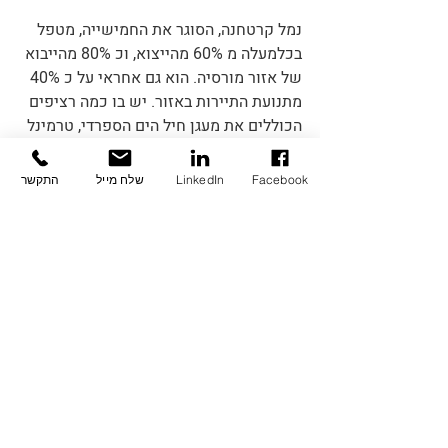
נמל קרטחנה, הסוגר את החמישייה, מטפל 
בכלמעלה מ 60% מהייצוא, וכ 80% מהייבוא 
של אזור מורסיה. הוא גם אחראי על כ 40% 
מתנועת התיירות באזור. יש בו כמה רציפים 
הכוללים את מעגן חיל הים הספרדי, טרמינל 
הנוסעים, הנמל המסחרי, נמל המטען ומעגן 
היאכטות. 
Facebook
LinkedIn
שלח מייל
התקשר
נמל זה הוא גם ביתם של כמה ארגונים ימיים 
בינלאומיים, ביניהם הצלב האדום הימי, 
SASEMAR (חילוץ והצלה ימיים), המשמר 
האזרחי ואחרים.
להמשך קריאה וכתובת נוספות אודות נדל"ן 
לוגיסטי בספרד לחצו כאן
נדלן , לוגיסטיקה ואחסון בספרד
השקעות נדלן בספרד
כלכלה בספרד