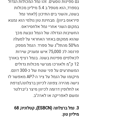
גם ספינות נוסעים. זהו נמל המכולות הגדול 
בספרד, הוא מטפל ב 5.4 מיליון מכולות 
בשנה, והשני בים התיכון (לאחר נמל 
פיראוס ביוון). מבחינת טון גולמי הוא נמצא 
במקום השני אחרי נמל אלחסיראס. 
החשיבות הגדולה של הנמל נובעת מכך 
שהוא ממקום באזור האחראי על למעלה 
מ50% מהתל“ג של ספרד. הנמל מספק 
פרנסה לכ 75,000 איש ומעניק שירות 
לכאלפים ספינות בשנה. בנמל רציף באורך 
12 ק“מ ולאורכו מגרשי מכולות גדולים 
המשתרעים על פני שטח של כ-300 דונם. 
מיקומו של הנמל על ציר ה-AP7 מאפשר לו 
גישה מהירה צפונה לכיוון ברצלונה\צרפת 
או לחלופין דרומה לכיוון מיצר ג'יברלטר 
ומשם לאפריקה או לארה"ב. 
3. נמל ברצלונה (ESBCN), קטלוניה; 68 
מיליון טון.