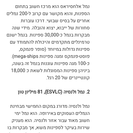
נמל אלחסיראס הוא מרכז חשוב בתחום 
הספנות, והוא מקושר עם קרוב ל-200 נמלים 
אחרים על בסיס שבועי. דרכו עוברות 
סחורות של ייבוא, יצוא והובלה. מידי שנה 
מבקרות בנמל כ-30,000 ספינות. בנמל ישנם 
טרמינלים מתקדמים והיכולת להתמודד עם 
ספינות גדולות במיוחד (סופר פנמקס, 
פוסט-פנמקס ומגה ספינות mega-ships). 
כ-100 מגה ספינות עוגנות בנמל זה בשנה, 
ביניהן ספינות המסוגלות לשאת כ 18,000 
קונטיינרים של 20 רגל.
2. נמל ולנסיה (ESVLC), 81 מיליון טון
נמל ולנסיה מדורג במקום החמישי מבחינת 
הנמלים העסוקים באירופה. הוא נמל ימי 
חשוב מאוד עבור אזור ולנסיה. הוא מעניק 
שירות בעיקר לספינות משא, אך מבקרות בו 