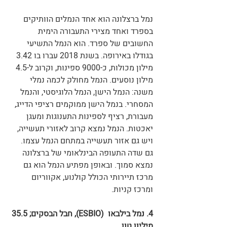
נמל ברצלונה הוא אחד הנמלים הוותיקים 
בספרד ואחד מצירי התעבורה הימית 
החשובים של ספרד. הוא הנמל התשיעי 
בגודלו באירופה. בשנת 2018 עברו בו 3.42 
מילון מכולות, כ-9000 ספינות, וקרוב ל-4.5 
מילון נוסעים. הנמל מחולק לכמה נמלי 
משנה: הנמל הישן, הנמל הלוגיסטי, והנמל 
המסחרי. בנמל הישן ממוקמים רציפי הדייג, 
מעבורת, רציף לספינות התענוגות ומעגן 
יאכטות. הנמל נמצא קרוב לאזורי תעשייה, 
ויש גם אזור תעשייה במתחם הנמל עצמו. 
גם שדה התעופה הבינלאומי של ברצלונה 
נמצא סמוך. ובאופן מפתיע הנמל הוא גם 
מרכז תיירותי הכולל קולנוע, אקווריום 
ומרכז קניות. 
4. נמל בילבאו  (ESBIO), חבל הבסקים; 35.5 
מיליון טון