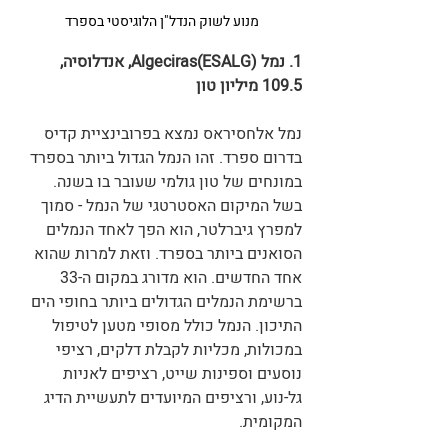
מנוע לשוק הנדל"ן הלוגיסטי בספרד 
1. נמל Algeciras(ESALG), אנדלוסיה, 
109.5 מיליון טון
נמל אלחסיראס נמצא בפרובינציית קדיס 
בדרום ספרד. זהו הנמל הגדול ביותר בספרד 
במונחים של טון גולמי שעובר בו בשנה. 
בשל המיקום האסטרטגי של הנמל - סמוך 
למפרץ גיברלטר, הוא הפך לאחד הנמלים 
הסואנים ביותר בספרד. וזאת למרות שהוא 
אחד החדשים. הוא מדורג במקום ה-33 
ברשימת הנמלים הגדולים ביותר בחופי הים 
התיכון. הנמל כולל מסופי מטען לטיפול 
במכולות, מכליות לקבלת דלקים, רציפי 
נוסעים וספינות שייט, רציפים לאניות 
גל-נוע, ורציפים המיועדים לתעשיית הדיג 
המקומית. 