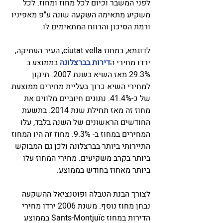
לפני המשבר וכיום לכל מחוז ומחוז. לכל 
משקיע מתאימה השקעה שונה ע"פ מאפיניו 
ורמת הסיכון והרווח המתאימים לו. 
לדוגמא, במחוז ciutat vella, העיר העתיקה, 
ירדו מחירי ה
דירות בברצלונה
 בממוצע ב 
29.3% מאז השיא בשנת 2007. תיקון 
למחירי השיא כרוך בעליית מחירים ממוצעת 
של כ-41.4%. נתונים חיוביים מלווים את 
מחוז זה מאז תחילת שנת 2014. בתשעת 
החודשים הראשונים של השנה בלבד, עלו 
המחירים במחוז ב- 9.3%. מחוז זה היו המחוז 
התיירותי ביותר בברצלונה ולכן גם המבוקש 
ביותר בקרב משקיעים. מחירי המחוז עלו 
ביותר מאחוז בחודש בממוצע.  
לצורך הבנת הטבלה ופוטנציאל ההשקעה 
נבחן מחוז נוסף. משנת 2006 ירדו מחירי 
הדירות במחוז Sants-Montjuïc בממוצע 