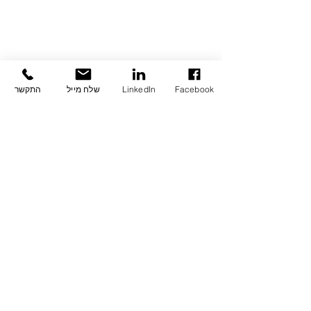
Facebook
LinkedIn
שלח מייל
התקשר
תגובות
כתיבת תגובה...
מסכמים רבעון - מחירי
הדירות בברצלונה ומדריד
בעלייה מתונה וצפי
להמשך