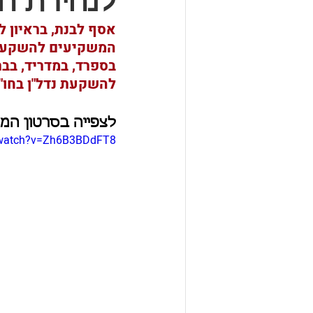
לנהירת ה
אסף לבנת, בראיון ל
המשקיעים להשקעות 
בספרד, במדריד, בבר
להשקעת נדל"ן בחו"ל
לצפייה בסרטון המ
/watch?v=Zh6B3BDdFT8