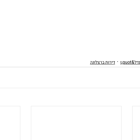
quo;ן
דירות ברצלונה