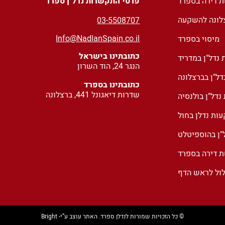
ת דירה בספרד
פרטי התקשרות נדל"ן ספרד
צלונה להשקעה
03
-5508707
Info@NadlanSpain.co.il
מיסוי בספרד
כתובתינו בישראל
נדל"ן במדריד
הנגר 24, הוד השרון
ל"ן בברצלונה
כתובתינו בספרד
שדרות דיאגונל 441, ברצלונה
דל"ן בולנסיה
ות נדלן בחול
"ן בהוספיטלט
ת דירה בספרד
לול לראש הדף
© כל הזכויות שמורות לנדלן ספרד. האתר עוצב ע”י- Bright