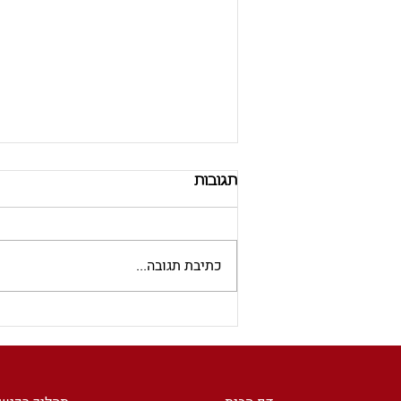
תגובות
כתיבת תגובה...
ברצלונה העיר שאינה
מתחדשת: כיצד עיריית
ברצלונה הצליחה לאפס את
מספר היתרי הבנייה ולייצר