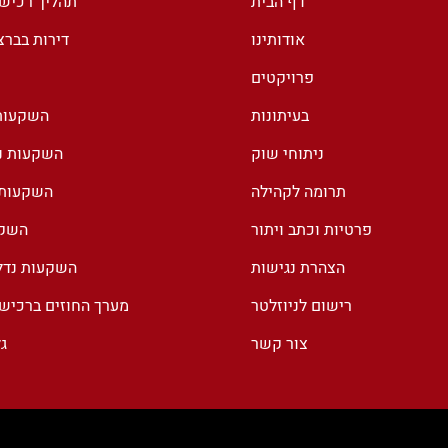
דף הבית
תהליך רכיש
הזדמנויות למשקיעים.
אודותינו
דירות בבר
פרויקטים
בעיתונות
השקעות 
ניתוחי שוק
השקעות נד
תרומה לקהילה
השקעות נ
פרטיות וכתב ויתור
השקע
הצהרת נגישות
השקעות נדל
רישום לניוזלטר
מערך החוזים ברכיש
צור קשר
ג