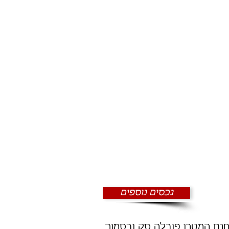
נכסים נוספים
נת המטרו פובלה סק ובסמוך