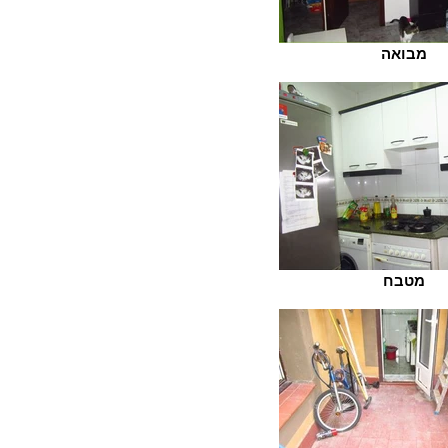
מבואה
מטבח