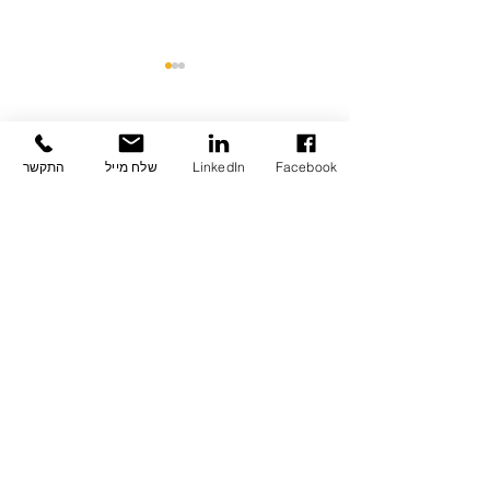
תגובות
Facebook
LinkedIn
שלח מייל
התקשר
כתיבת תגובה...
גלובס: קבוצת משקיעי
נדל"ן ספרד משלימים
רכישת בניין בב"ש ב 56.6
מיליון ש"ח ב"תנאים
מרחיקי לכת"
Powered By
Relevant