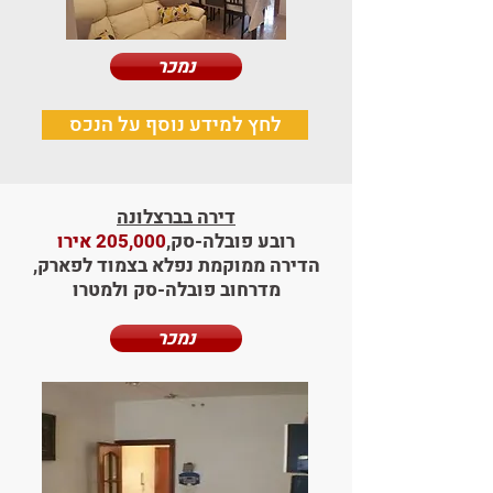
נמכר
לחץ למידע נוסף על הנכס
דירה בברצלונה
רובע פובלה-סק,
205,000 אירו
הדירה ממוקמת נפלא בצמוד לפארק,
מדרחוב פובלה-סק ולמטרו
נמכר