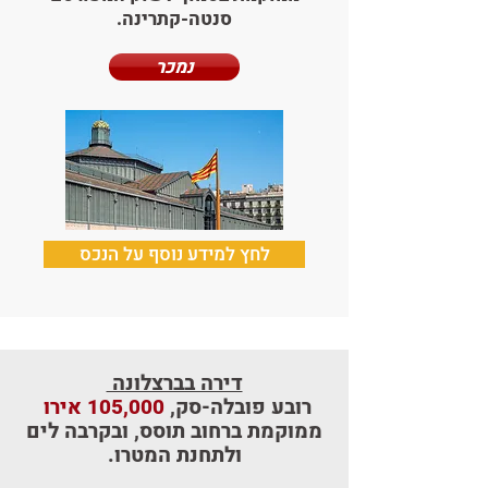
סנטה-קתרינה.
נמכר
לחץ למידע נוסף על הנכס
דירה בברצלונה
רובע פובלה-סק,
105,000 אירו
ממוקמת ברחוב תוסס, ובקרבה לים
ולתחנת המטרו.