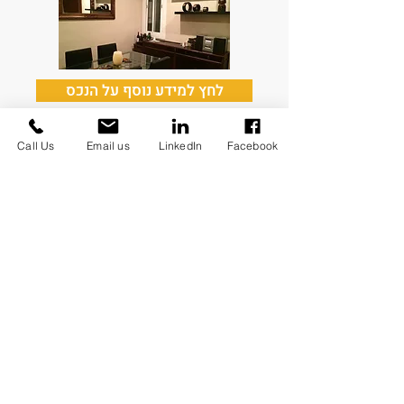
לחץ למידע נוסף על הנכס
Call Us
Email us
LinkedIn
Facebook
דירה בברצלונה
רובע ראבאל,
92,000 אירו
במצב מצוין, בעלת גג פרטי וסמוכה
לרמבלה דה-ראבאל.
נמכר