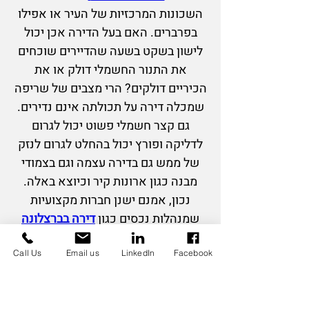
השכונות המרכזיות של העיר או אפילו
בפרברים. האם בעל הדירה אכן יכול
לישון בשקט בשעה
שהדיירים שוכחים
את התנור החשמלי דולק או את
הכיריים דולקים? הרי מצבים של שריפה
שמכלה דירה על תכולתה אינם נדירים.
גם קצר חשמלי פשוט יכול לגרום
לדליקה ופורץ יכול בהחלט לגרום לנזק
של ממש גם בדירה עצמה וגם בצמודי
מבנה כגון ארונות קיר וכיוצא באלה.
נכון, אמנם ישנן חברות מקצועיות
שמנהלות נכסים כגון
דירה בברצלונה
ודואגות לשוכרים איכותיים ותחזוקה
שוטפת של הנכס, אך האם די בכך כדי
Call Us
Email us
LinkedIn
Facebook
לשמור על הרכוש מפני צרה? ממש לא.
יתר על כן, על פי טור מעניין שפרסם