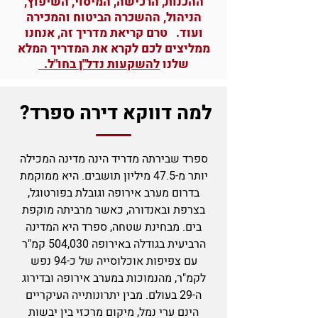
ההכנות, הרכישה, המיסוי, השיפוץ,
הניהול, ההשכרה הביטוח והמכירה
ועוד.
טרם קריאת מדריך זה, אנחנו
ממליצים לכם לקרא את המדריך המלא
שלנו
ל
השקעות נדל"ן בחו"ל
.
למה דווקא דירה ספרד?
ספרד שבירתה מדריד הינה מדינה המכילה
יותר מ-47.5 מיליון תושבים. היא ממוקמת
בדרום מערב אירופה וגובלת בפורטוגל,
בצרפת ובאנדורה, כאשר מרביתה מוקפת
בים. מבחינת שטחה, ספרד היא המדינה
הרביעית בגודלה באירופה 504,030 קמ"ר
עם צפיפות אוכלוסייה של כ-94 נפש
לקמ"ר, מהנמוכות במערב אירופה ובדירוג
ה-29 בעולם. מבין יתרונותייה העיקריים
הינם ערי נמל, מיקום מרכזי בין יבשות