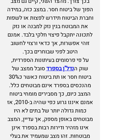
בכך צורך. מהצד השני, קיים גם מצב
הפוך של ביטוח חסר. במצב כזה, במידה
וחברת הביטוח תיד
רש לפצות או לשפות
את המבוטח בגין נזק למבנה או נזק
לתכונה יתקבל פיצוי חלקי בלבד. אמנם
זוהי אפשרות, אך כדאי ורצוי לחשוב
היטב לפני שבוחרים בכך.
על פי פרסומים בעיתונות הספרדית,
שוק ה
נדל"ן בספרד
סובל ממצב של
ביטוח חסר או תת ביטוח כאשר כ30%
מהנכסים בספרד אינם מבוטחים כלל.
המצב כיום, כך מסבירים מומחי ביטוח
אמנם איננו גרוע כפי שהיה ב-2010, אז
כמות גדולה יותר של בתים לא היו
מבוטחים באופן מספק, אך עדיין, המצב
אינו מזהיר ודירות רבות בספרד אינן
מבוטחות. זהו מצב שמעמיד את בעלי