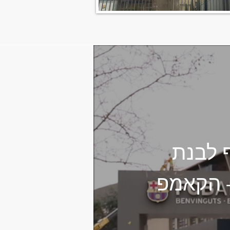
לט - חלק 2/4- אסף לבנת
- הקאמפ