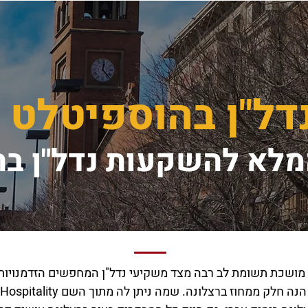
ל"ן בהוספיטלט -
מלא להשקעות נדל"ן ב