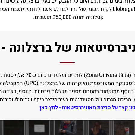
Via בהוספיטלט לברצלונה. השם Llobregat לקוח משמו של נהר לבורגט אשר לגדו
קטלוניה ומונה 250,000 תושבים.
יברסיטאות של ברצלונה -
י סגל.
 בנוסף ממוקמות במתחם מספר מכללות פרטיות. בנוסף, בצידה ה
אוניברסיטה הביו רפואית (IDIBELL). הריכוז הגבוה של הסטודנטים בעיר מייצר ביקוש ג
ון קצר על סביבת האוניברסיטאות - לחץ כאן