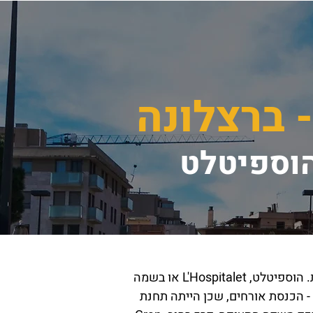
 ברצלונה
הוספיטלט
הוספיטלט, "הגבעתיים של ברצלונה" מושכת תשומת לב רבה מצד משקיעי נדל"ן המחפשים הזדמנויות. הוספיטלט, L'Hospitalet או בשמה
המלא L'Hospitalet de Llobregat הנה חלק ממחוז ברצלונה. שמה ניתן לה מתוך השם Hospitality - הכנסת אורחים, שכן הייתה תחנת