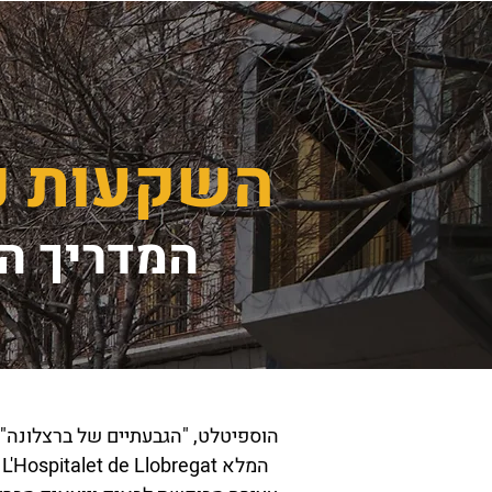
השקעות נד
המדריך ה