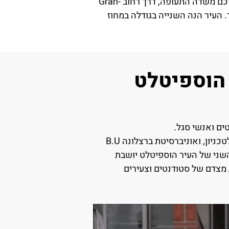
עצירה מבוקשת לבאים ויוצאים מברצלונה בימים עברו. גם היום כל המבקרים בעיר ברצלונה עושים דרכם משדה התעופה, דרך רחוב Gran-
תיו יושבת העיר. העיר הנה השנייה בגודלה במחוז
 הוספיטלט
המוסדות המובילים במתחם הינם הפוליטכניקה המפורסמת והיוקרתית של ברצלונה (UPC) המקבילה לטכניון, ואוניברסיטת ברצלונה B.U
שני של העיר הוספיטלט יושבת
בוה לשכירות מצדם של סטודנטים וצעירים