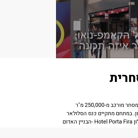
חרית
מתחם העסקים של הוספיטלט הוקם בשנת 2010 ונחשב לאחד הגדולים והמתקדמים באירופה. אזור המסחר מורכב מ-250,000 מ"ר
ון. במתחם מתקיים כנס הסלולאר
העולמי המפורסם ונערכות בו מאות תערוכות וכנסים במהלך כל השנה. במרכזו של המתחם מתנשא מלון Hotel Porta Fira -הבניין האדום