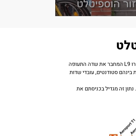
אחת מהסיבות לצמיחה המהירה והביקושים נובעת באופן ישיר לפתיחתו, בסוף שנת 2016, של קו המטרו L9 המחבר את שדה התעופה
 בינהם סטודנטים, עובדי שדות
נתון זה מגדיל בכניסתם את