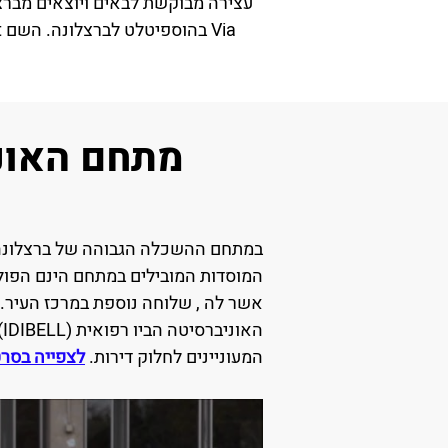
מתחם האונ
במתחם ההשכלה הגבוהה של ברצלונה (Zona Universitària) לומדים ומלמדים כיום כ-70 אלף סטודנטים ואנש
אשר לה , שלוחה נוספת במרכז העיר.
ה
המעוניינים לחלוק דירות.
לצפייה בסרט