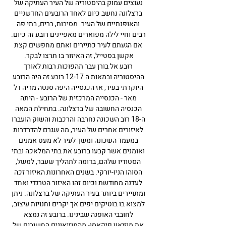
נעוצים עמוק בהיסטוריה של העיר העתיקה של
ברצלונה נחשב כיום לאחד הרובעים החדשניים
והאופנתיים של העיר. מסיבות, ברים, בתי פה
רבים וחיי לילה מפוארים מאפיינים רובע זה כיום.
אם הגעתם לעיר כתיירים ואתם מחפשים קצת
אקשן בסטייל, זה האיזור בו תרצו לבקר.
רובע אל בורן עבר תהפוכות רבות לאורך
ההיסטוריה ובמאות ה
12-17 רובע זה היה הרובע
היוקרתי בעיר, אז הכנסייה היפה
סנטה מריה דל
מאר
- הכנסייה המרכזית של הרובע - היתה
הכנסיה הח
שובה של
ברצלונה
. בתחילת המאה
ה-18 רוב השכונה נחרבה והרכבות והשוק הועברו
לאיזורים אחרים של העיר, מה שגרם להדרדרות
במעמד השכונה ומשך לעיר לא מעט אמנים
ואומנים אשר קבעו ברובע את בתי המלאכה ובתי
הסטודיו שלהם, בדומה לתהליך שעבר, למשל,
הסוהו הניו-יורקי. בשנים האחרונות האיזור זכה
לעדנה מחודשת וכיום זהו האיזור הטרנדי ואחד
ומתויירים ביותר בעיר העתיקה של
ברצלונה
. ניתן
למצוא בו בוטיקים יפים אך יקרים וחנויות עיצוב,
לחובבי האופנה שבינינו. ברובע זה נמצא
את
מוזיאון פיקאסו
- מהמוזיאונים החשובים של