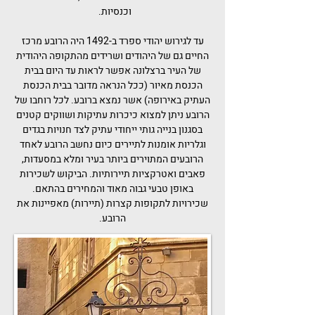
ו
כנסיות
.
עד ל
גירוש יהודי ספרד
ב-
1492
היה הרובע מרכז
החיים גם של ה
יהודים
ושרידים מהתקופה היהודית
של העיר ברצלונה אפשר לראות עד היום ב
בית
הכנסת מאיור
(ככל הנראה מדובר בבית הכנסת
העתיק באירופה) אשר נמצא ברובע. לכל רוחבו של
הרובע ניתן למצוא כיכרות עתיקות ושווקים קטנים
בסגנון בנייה גותי ייחודי עתיק לצד חנויות בגדים
וגלריות אומנות לתיירים כיום נחשב הרובע לאחד
הרובעים המתוירים ביותר בעיר ומלא במסעדות,
פאבים ואטרקציות תיירותיות. הביקוש לשכירות
באופן טבעי גבוה מאוד והמחירים בהתאם.
שכירויות לתקופות קצרות (תיירות) מאפיינות את
הרובע.