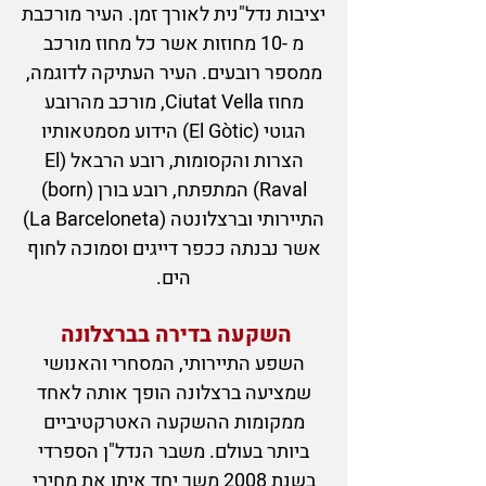
יציבות נדל"נית לאורך זמן.
העיר מורכבת
מ -10 מחוזות אשר כל מחוז מורכב
ממספר רובעים. העיר העתיקה לדוגמה,
מחוז Ciutat Vella, מורכב מהרובע
הגוטי (El Gòtic) הידוע מסמטאותיו
הצרות והקסומות, רובע הרבאל (El
Raval) המתפתח, רובע בורן (born)
התיירותי וב
רצלונטה (La Barceloneta)
אשר נבנתה ככפר דייגים וסמוכה לחוף
הים.
השקעה בדירה בברצלונה
השפע התיירותי, המסחרי והאנושי
שמציעה ברצלונה הופך אותה לאחד
ממקומות ההשקעה האטרקטיביים
ביותר בעולם. משבר הנדל"ן הספרדי
בשנת 2008 משך יחד איתו את מחירי