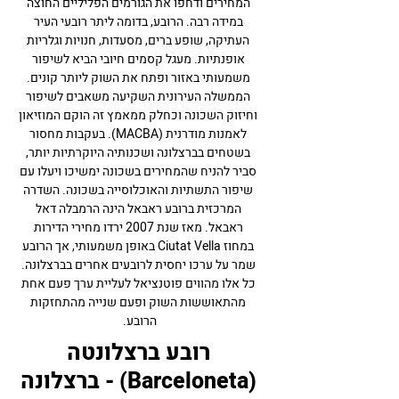
המחירים ודחפו את הגורמים הפליליים החוצה
במידה רבה. הרובע, בדומה ליתר רובעי העיר
העתיקה, שופע ברים, מסעדות, חנויות וגלריות
אופנתיות. מעגל קסמים חיובי הביא לשיפור
משמעותי באזור ופתח את השוק ליותר קונים.
הממשלה העירונית השקיעה משאבים לשיפור
וחיזוק השכונה וכחלק ממאמץ זה הוקם המוזיאון
לאמנות מודרנית (MACBA). בעקבות מחסור
בשטחים בברצלונה ושכנותיה היוקרתיות יותר,
סביר להניח שהמחירים בשכונה ימשיכו ויעלו עם
שיפור התשתיות והאוכלוסייה בשכונה. השדרה
המרכזית ברובע ראבאל הינה הרמבלה דאל
ראבאל. מאז שנת 2007 ירדו מחירי הדירות
במחוז Ciutat Vella באופן משמעותי, אך הרובע
שמר על ערכו יחסית לרובעים אחרים בברצלונה.
כל אלו מהווים פוטנציאל לעליית ערך פעם אחת
מהתאוששות השוק ופעם שנייה מהתחזקות
הרובע.
רובע ברצלונטה
(Barceloneta) - ברצלונה