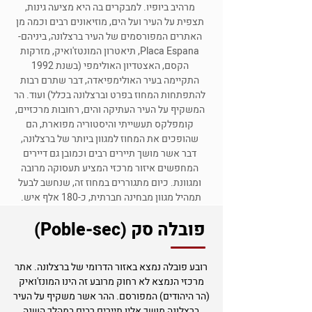
מרהיב ביופיו. למבקרים בה היא מציעה גינות,
תצפית על העיר ועל הים, מוזיאונים רבים וכמה מן
האתרים המפורסמים של העיר ברצלונה, ביניהם-
Placa Espana, תיאטרון המונטז'ואיק, מזרקות
הקסם, האצטדיון האולימפי (בשנת 1992
התקיימה בעיר האולימפיאדה, דבר שתרם רבות
להתפתחות המחוז בפרט וברצלונה בכלל) ועוד. הר
המשקיף על העיר העתיקה והים, רחובות מרכזיים,
קומפלקס תעשייתי והיסטוריה מפוארת, הם
שהופכים את המחוז למגוון ביותר של ברצלונה,
דבר אשר מושך תיירים רבים וכמובן גם דיירים
המחפשים איזור מרכזי המציע תעסוקה מרובה
ומגוונת.
כיום מתגוררים במחוז זה, שנחשב לבעל
תמהיל מגוון מבחינה חברתית, כ-180 אלף איש.
פובלה סק (Poble-sec)
רובע פובלה נמצא באזור הדרומי של ברצלונה. אתר
מרכזי הנמצא לא רחוק מרובע זה הינו המונז'ואיק
(הר היהודים) המפורסם. ההר אשר משקיף על העיר
ברצלונה מושך אליו תיירים רבים במהלך השנה