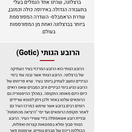
ברצלונה, שהינו אחד הנמלים בעלי
בתעבורה הגדולה באירופה כולה וכמובן,
שדרת הראמבלס- השדרה המפורסמת
ביותר בברצלונה ואחת מן המפורסמות
בעולם.
הרובע הגותי (Gotic)
הרובע הגותי הוא ה
רובע
המרכזי בעיר העתיקה
של
ברצלונה
. הרובע הגותי אשר נבנה עוד בימי
הביניים נחשב לעתיק ביותר בעיר. שיא פריחתו של
הרובע הגיע בימי הביניים ורוב המבנים שאנו רואים
כיום הינם מאותה התקופה. במהלך ההיסטוריה גם
הרומאים שלטו באזור ולכן ניתן למצוא שרידים
רומים רבים ברובע אשר שימש כמרכז העיר גם
לאחר תקופת הרומאים ועד ימי "היציאה מהחומות"
ובניית רובע אשאמפלה בידי עשירי העיר. הרובע
הגותי סבוך ומלא בסמטאות קצרות ו
אפלות
,
הכוללות ריכוז של
מבנים גותיים
,
ארמונות
פאר