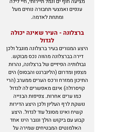
מציעה חוף ים ונמל תיירותי, חיי לילה
ענפים ואמצעי תחבורה נוחים מעל
ומתחת לאדמה.
ברצלונה - העיר שאינה יכולה
לגדול
היצע המגורים בעיר ברצלונה מוגבל ולכן
דירה בברצלונה מהווה נכס מבוקש.
גבולותיה הפיזיים של ברצלונה, נהרות
מצפון ומדרום (הליוברגט והבסוס) הים
התיכון ממזרח ורכס הערים ממערב (הרי
קויסרולה) אינם מאפשרים לה לגדול
כמו ערים אחרות. צפיפות הבנייה
נושקת לרף העליון ולכן היצע הדירות
קשיח ואינו מסוגל עוד לגדול. היצע
קבוע עם ביקוש הולך וגובר הינו אחד
האלמנטים המבטיחים שמירה על