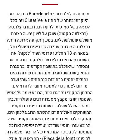
מבחינה נדלני"ת רובע Barceloneta הינו הרובע
היוקרתי ביותר של מחוז Ciutat Vella וזה ככל
הנראה בשל סמיכותו לחוף הים. רובע ברצלונטה
(ברצלונה הקטנה) שוכן על לשון יבשה בצורת
משולש שפולשת לים. במשך תקופה ארוכה היתה
ברצלונטה שכונת עוני בה גרו דייגים ופועלי נמל.
במאה ה- 18 החליטו פרנסי העיר "לנקות" את
השטח מהבתים הדלים שבו ולהקים רובע חדש
ומסודר, שיאוכלס בתושביו הקודמים. במסגרת
הנסיון, שנחשב נועז בזמנו, תוכננו שורות בתים
נמוכים יחסית ברחובות הנמתחים בשתי וערב
מדרום לצפון, כדי לאפשר מעבר לרוח מהים.
התכנון המקורי ניכר גם היום, הרובע שמר על אופיו
העממי ויש בו מקבץ מסעדות דגים פופולריות בהן
מוגש השלל שעלה ברשתות הדייגים. בתקופת
המשחקים האולימפיים התפתח הרובע לכוון הים,
והתקרב לרובעים הסמוכים. מאותה תקופה שינה
הרובע עורו, חופיו שודרגו וטיילת יפיפיה וארוכה
נתווספה לו. בכיכר המרכזית של הרובע - סלסה דה
לה פונט (Placa de la font) - תמצאו שוק אוכל