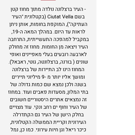
- העיר ברצלונה נולדה מתוך מחוז קטן
בשם Ciutat Vella (בקטלונית "העיר
העתיקה"), המוקפת בחומות, אותן ניתן
לראות עד היום. במהלך המאה ה-19,
במקביל למהפכה התעשייתית, התרחבה
העיר ויצאה מן החומות. מחוז זה מחולק
לארבעה רובעים בעלי מאפיינים ואופי
שונים ( בורנה, ברצלונטה, גוטי, ראבאל).
המחוז הינו לב התיירות של ברצלונה
ומושך אליו יותר מ -9 מיליוני תיירים
בשנה ולכן נמצא שם כמות גדולה של
בתי המלון, מסעדות פאבים ועוד. במחוז
זה נמצאים אתרים היסטוריים חשובים
של העיר וחוף ים רחב ונקי. עוד מצויים
בחלק הישן של העיר גם הקתדרלה
העירונית וקריית הממשלה הקטלונית,
כיכר ריאל וגן חיות עירוני. כמו כן, נמל