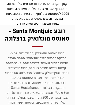
קטן ומקורה. הצלע הדרום-מזרחית של השכונה
היא החוף העירוני של ברצלונה, אשר זכה בשנת
2005 לסטאטוס של "חוף הים העירוני הטוב ביותר
בעולם". ובימים שטופי שמש .הוא עמוס
במתרחצים, חיוכים ונגנים נודדים.
רובע Sants Montjuic -
סאנטס מונז'ואיק ברצלונה
מחוז סאנטס מונטג'ויק (הר היהודים) נמצא
בחלקה הדרומי מזרחי של העיר. המחוז מורכב
מכמה חלקים שאוחדו ליחידה אחת. בעבר הייתה
קיימת עירייה נפרדת בשם זה, מחוז מוניציפלי
נפרד שהפך לחלק אינטגרלי מברצלונה.זהו המחוז
הגדול ביותר מבין עשרת המחוזות של העיר
ברצלונה. במחוז זה שמונה רובעים כאשר אנו
מתמקדים בשלושה: Sants, Hostafrancs ו-
Poble Sec. גבעת המונטז'ואיק (הר היהודים) הינה
גבעה בגובה של 200 מטר הניצבת בחלקה הדרומי
של העיר ומחזיקה בעבר היסטורי עשיר והווה