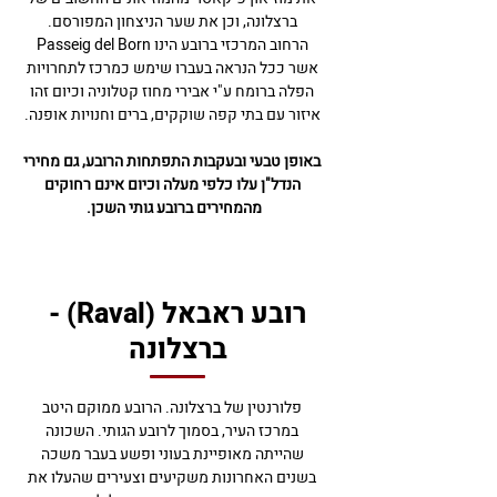
ברצלונה, וכן את שער הניצחון המפורסם.
הרחוב המרכזי ברובע הינו Passeig del Born
אשר ככל הנראה בעברו שימש כמרכז לתחרויות
הפלה ברומח ע"י אבירי מחוז קטלוניה וכיום זהו
איזור עם בתי קפה שוקקים, ברים וחנויות אופנה.
באופן טבעי ובעקבות התפתחות הרובע, גם מחירי
הנדל"ן עלו כלפי מעלה וכיום אינם רחוקים
מהמחירים ברובע גותי השכן.
רובע ראבאל (Raval) -
ברצלונה
פלורנטין של ברצלונה. הרובע ממוקם היטב
במרכז העיר, בסמוך לרובע הגותי. השכונה
שהייתה מאופיינת בעוני ופשע בעבר משכה
בשנים האחרונות משקיעים וצעירים שהעלו את