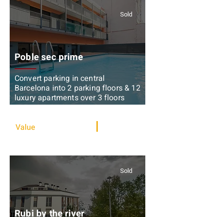
Sold
Poble sec prime
Convert parking in central
Barcelona into 2 parking floors & 12
luxury apartments over 3 floors
Development + Rental
Value
6,400,000 €
1,600 sqm
Sold
Rubi by the river