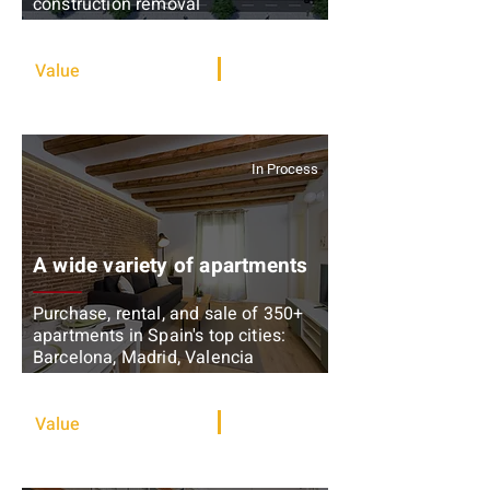
construction removal
Development + Rental
Value
15,500,000 €
13,000 sqm
In Process
A wide variety of apartments
Purchase, rental, and sale of 350+
apartments in Spain's top cities:
Barcelona, Madrid, Valencia
Value add + Rental
Value
52,500,000 €
21,000 sqm