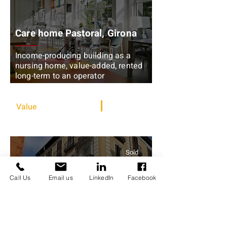
Care home Pastoral, Girona
Income-producing building as a
nursing home, value-added, rented
long-term to an operator
Value add + Rental
Value
3,904,000 €
3,250 sqm
Sold
Call Us
Email us
LinkedIn
Facebook
Malasaña square
11 apartments in Madrid Central,