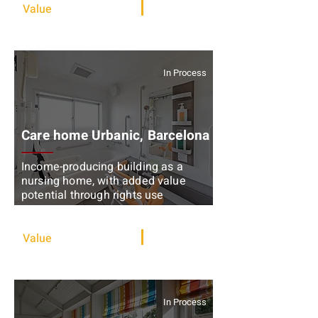
Value
1,710,000 €
380 sqm
In Process
Care home Urbanic, Barcelona
Income-producing building as a
nursing home, with added value
potential through rights use
Value add + Rental
Value
3,600,000 €
2,250 sqm
In Process