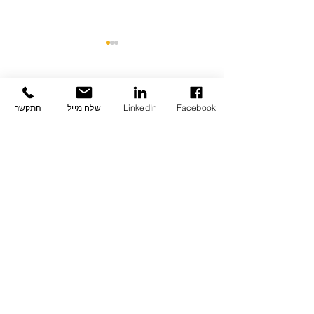
תגובות
Facebook
LinkedIn
שלח מייל
התקשר
כתיבת תגובה...
מודל משולש הערך
בהשקעות נדל"ן - אסף
לבנת
Powered By
Relevant