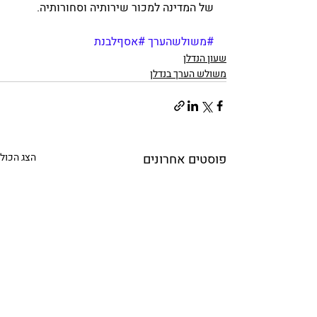
של המדינה למכור שירותיה וסחורותיה.
#משולשהערך
#אסףלבנת
שעון הנדלן
משולש הערך בנדלן
פוסטים אחרונים
הצג הכול