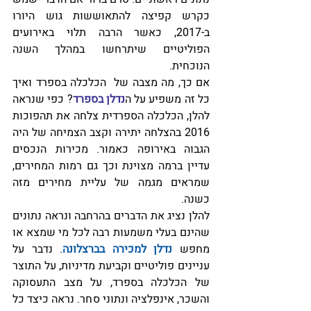
כקרש קפיצה להתאוששות גוש היורו 
ב-2017, כאשר הרבה תלוי באירועים 
הפוליטיים שיתרחשו במהלך השנה 
הנוכחית.
אם כך, מה מצבה של  הכלכלה בספרד ואיך 
כל זה משפיע על ה
נדלן בספרד
? כפי שנראה 
להלן, הכלכלה הספרדית צלחה את תהפוכות 
2016 בהצלחה יתירה וקצב הצמיחה של היה 
הגבוה באירופה כאמור. מכירות הנכסים 
עדיין ברמה מצוינת וכך גם רמות המחירים, 
שמראים מגמה של עליית מחירים מזה 
כשנה.
להלן נציג את הדברים בהרחבה ונראה נתונים 
שהינם בעלי משמעות רבה לכל מי שמצא או 
מחפש 
נדלן למכירה בברצלונה
. נדבר על 
עניינים פוליטיים וקביעת מדיניות, על התוצר 
של הכלכלה בספרד, על מצב התעסוקה 
והשכר, אינפלציה ונתוני סחר. נראה כיצד כל 