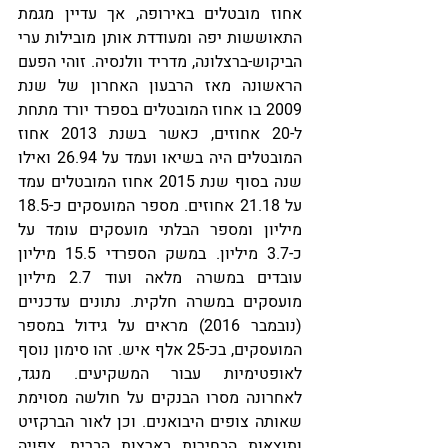
אחוז מובטלים באירופה, אך עדיין מגמת 
התאוששות יפה ומעודדת אותן מובילות ערי 
הביקוש-ברצלונה, מדריד וולנסיה. זוהי הפעם 
הראשונה מאז הרבעון האחרון של שנת 
2009 בו אחוז המובטלים בספרד יורד מתחת 
ל-20 אחוזים, כאשר בשנת 2013 אחוז 
המובטלים היה בשיאו ועמד על 26.94 ואילו 
שנה בסוף שנת 2015 אחוז המובטלים עמד 
על 21.18 אחוזים. מספר המועסקים כ-18.5 
מיליון ומספר הבלתי מועסקים עומד על 
כ-3.7 מיליון. במשק הספרדי 15.5 מיליון 
עובדים במשרה מלאה ועוד 2.7 מיליון 
מועסקים במשרה חלקית. נתונים עדכניים 
(נובמבר 2016) מראים על גידול במספר 
המועסקים, בכ-25 אלף איש. זהו סימון נוסף 
לאופטימיות עבור המשקיעים. מנגד, 
לאחרונה מסרו הבנקים על חולשה מסוימת 
שאותה צופים היבואנים. וכן לאור הברקזיט 
ותוצאות הבחירות בארצות הברית, צפויה 