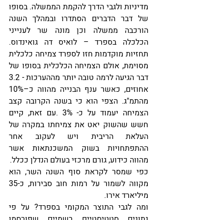
מדיניות ולגבי הדרך להקמת הממשלה. בסופו 
של דבר הדברים הסתדרו ובמהלך השנה 
הורכבה ממשלה וכן מונה שר לענייני 
הכלכלה בספרד – לואיס דה גואינדוס. 
תחזיות מוקדמות חזו לספרד צמיחה כלכלית 
מסוימת, אולם הצמיחה הכלכלית בסופו של 
דבר הגיעה לרמה טובה יותר מההערכות - 3.2 
אחוזים, כאשר ענף הבנייה מהווה כ–10% 
מהתמ"ג. הצפי הוא כי בשנה הקרובה קצב 
הצמיחה יעמוד על כ- 3% .עם זאת, קיים 
חשש שהשוק יאט את צמיחתו במקרה של 
העלאת הריבית ויש לעקוב אחר 
ההתפתחויות בשוק המשכנתאות אשר 
מהווה כידוע, גורם מרכזי בעולם הנדלן ככלל.
כפי שמסר לקראת סוף השנה השר, הוא 
מקווה לשמור על רמות חוב סבירות, כ-35 
מיליארד אירו. 
ומה לגבי התוצר המקומי בספרד? על פי 
נתונים סטטיסטיים רשמיים שפורסמו 