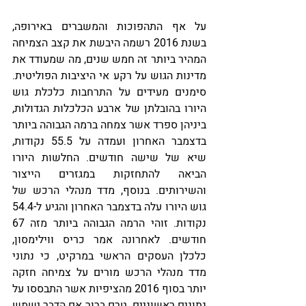
על אף התהפוכות והמשברים באירופה, 
בשנת 2016 רשמה היבשת את קצב הצמיחה 
המהיר ביותר זה חמש שנים, מה שמעודד את 
מדינות הגוש על רקע אי היציבות הפוליטית. 
סימנים מעידים על התרחבות כלכלת גוש 
היורו בהובלתן של ארבע הכלכלות הגדולות, 
ביניהן ספרד אשר צמחה ברמה הגבוהה ביותר 
בדצמבר האחרון ועמדה על 55.5 נקודות, 
שיא של שישה חודשים. החלשות היורו 
הביאה להתחזקות במגזרים הייצור 
והשירותים. בנוסף, מדד מנהלי הרכש של 
גוש היורו עלה בדצמבר האחרון והגיע ל-54.4 
נקודות. זוהי הרמה הגבוהה ביותר מזה 67 
חודשים. לאחרונה אמר כריס ווילימסון, 
כלכלן העסקים הראשי במרקיט, כי נתוני 
מדד מנהלי הרכש מורים על צמיחה חזקה 
יותר בסוף 2016 מהציפיות אשר התבססו על 
נתונים ראשוניים. טרם ברור אם הדבר ישמש 