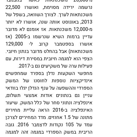
מ-26,000 משכנתאות כאשר בנובמבר 
נרשמה ירידה מסוימת, ואושרו 22,500 
משכנתאות לערך. לצורך השוואה, בשפל של 
2013, באוגוסט אותה שנה, אושרו לא יותר 
מ-12,000 משכנתאות. אז אומנם לא מדובר 
עדיין ברמות השיא שנרשמו ב-2005 (אז 
אושרו בספטמבר קרוב ל- 129,000 
משכנתאות) אבל בהחלט מדובר בנתון חיובי. 
הצפי הוא למגמה חיובית במסירת דירות, עם 
פעילות ערה של משקיעים גם ב-2017.
מחפשי השקעות נדלן בספרד שמחפשים 
אינדיקציות נוספות לחוסנו של המשק 
הספרדי וההשפעה על ענף הנדלן יגלו בוודאי 
עניין גם בנתונים אודות אמצעי תשלום, 
אינפלציה ונתוני סחר של כלל המשק. שיעור 
האינפלציה ב-2016 הראה עליית מחירים 
מתונה של 1.5 אחוזים. מדד המחירים לצרכן 
עמד על 105 נקודות לדצמבר 2016. גובה 
הריבית במשק הספרדי במגמה זהה למגמה 