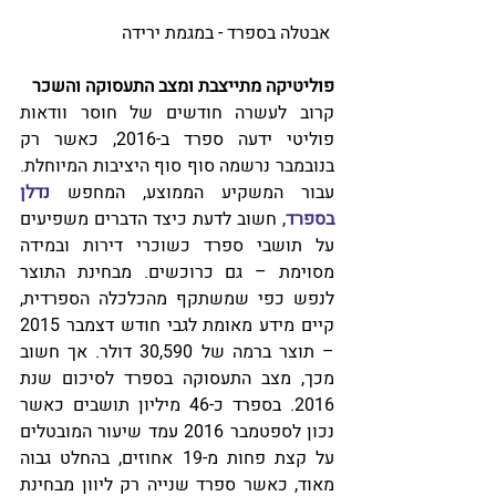
 אבטלה בספרד - במגמת ירידה
פוליטיקה מתייצבת ומצב התעסוקה והשכר
קרוב לעשרה חודשים של חוסר וודאות 
פוליטי ידעה ספרד ב-2016, כאשר רק 
בנובמבר נרשמה סוף סוף היציבות המיוחלת. 
עבור המשקיע הממוצע, המחפש 
נדלן 
בספרד
, חשוב לדעת כיצד הדברים משפיעים 
על תושבי ספרד כשוכרי דירות ובמידה 
מסוימת – גם כרוכשים. מבחינת התוצר 
לנפש כפי שמשתקף מהכלכלה הספרדית, 
קיים מידע מאומת לגבי חודש דצמבר 2015 
– תוצר ברמה של 30,590 דולר. אך חשוב 
מכך, מצב התעסוקה בספרד לסיכום שנת 
2016. בספרד כ-46 מיליון תושבים כאשר 
נכון לספטמבר 2016 עמד שיעור המובטלים 
על קצת פחות מ-19 אחוזים, בהחלט גבוה 
מאוד, כאשר ספרד שנייה רק ליוון מבחינת 