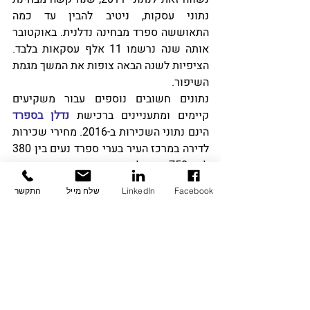
נתוני עסקות, ניטיב להבין עד כמה 
התאוששה ספרד מבחינה נדלנית. באוקטובר 
אותה שנה נרשמו 11 אלף עסקאות בלבד. 
הציפיות לשנה הבאה צופות את המשך מגמת 
השיפור. 
נתונים חשובים נוספים עבור משקיעים 
קיימים ומתעניינים ברכישת 
נדלן בספרד 
הינם נתוני השכירות ב-2016. מחירי שכירות 
לדירה במרכז העיר בערי ספרד נעים בין 380 
לבין 750 אירו לחודש, כאשר הממוצע עומד 
על 540 אירו. זאת, כאשר מדובר בדירה 
Facebook
LinkedIn
שלח מייל
התקשר
בעלת חדר שינה יחיד. עבור דירה דומה מחוץ 
למרכזי הערים, מחוץ לשיא הביקוש – מחיר 
שכירות חודשית עמד על בין 300 אירו לבין 
600 אירו למטר בחודש, עם ממוצע שכירות 
חודשי של 401 אירו. עבור דירה בת שלושה 
חדרי שינה, שילם שוכר במרכז העיר בין 600 
אירו לבין 1,300 אירו, עם ממוצע של 875 