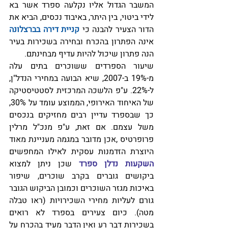
המשבר הגדול אליו נקלעה ספרד אשר בא 
לידי ביטוי, בין היתר, באיבוד נכסים, הביא את 
הדור הצעיר להבנה כי 
קניית דירה בברצלונה
אינה הפתרון בהכרח ובחירה בשכירות בעיר 
הנה פתרון שיכול להיות עדיף מבחינתם.
שיעור הספרדים ששוכרים בתים עלה 
מ-19% ב-2007, שיא הבועה במחירי הנדל"ן, 
ל-22%. ע"פ הלשכה המרכזית לסטטיסטיקה 
של האיחוד האירופי, הממוצע עומד על 30%, 
כך שבספרד עדיין רבים מחזיקים בנכסים 
משל עצמם. אם זאת, ע"פ מנכ"ל מרלין 
פרופרטיס ,אכן מדובר במגמה מעניינת מאוד 
היוצרת הזדמנות עסקית לאילו המחפשים 
השקעות נדלן ספרד 
שכן ניתן למצוא 
ביקושים גוברים בקרב שוכרים, שיפור 
באיכות מגזר השוכרים וכמובן הביקוש הגובר 
גורם לעליות מחירי השכירויות (ראו טבלה 
מטה). כיום צעירים בספרד לא רואים 
בשכירות דבר רע ואין הדבר מעיד בהכרח על 