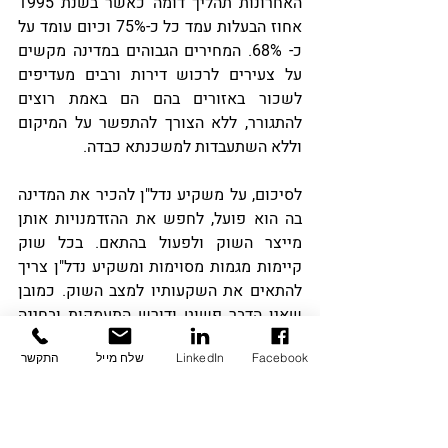
האחרונות תהליך דומה כאשר בשנת 1995 
אחוז הבעלות עמד כל כ-75% וכיום עומד על 
כ- 68%. המחירים הגבוהים במדינה מקשים 
על צעירים לרכוש דירות ורבים מעדיפים 
לשכור באזורים בהם הם באמת רוצים 
להתגורר, ללא הצורך להתפשר על המיקום 
וללא השתעבדות למשכנתא כבדה.
לסיכום, על משקיע נדל"ן להכיר את המדינה 
בה הוא פועל, לחפש את ההזדמנויות אותן 
מייצר השוק ולפעול בהתאם. בכל שוק 
קיימות מגמות מסוימות ומשקיע נדל"ן צריך 
להתאים את השקעותיו למצב השוק. כמובן 
שאין הדבר פשוט ודורש התעמקות ובחינה 
יסודית של הדברים, אך במידה וזוהתה מגמה, 
Facebook
LinkedIn
שלח מייל
התקשר
יש לפעול על פיה בנחישות ולקוות שאכן 
דברים יפעלו כפי שזיהינו.
#כלכלהבספרד
#השקעונדלןבספרד
#נדלןבספרד