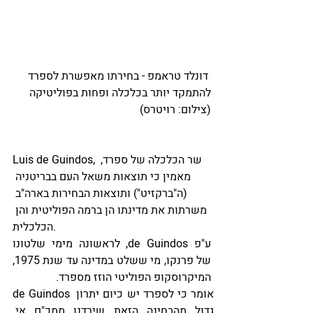
 דונלד טראמפ - בחירתו מאפשרת לספרד 
להתמקד יותר בכלכלה ופחות בפוליטיקה 
(צילום: רויטרס)
Luis de Guindos, שר הכלכלה של ספרד, 
מאמין כי תוצאות משאל העם בבריטניה 
(ה"ברקזיט") ותוצאות הבחירות בארה"ב 
משרתות את מדינתו הן ברמה הפוליטית והן 
הכלכלית.
ע"פ de Guindos, לראשונה מימי שלטונו 
של פרנקו, מי ששלט במדינה עד שנת 1975, 
המיקרוסקופ הפוליטי הוזז מספרד.
de Guindos אומר כי לספרד יש כיום יתרון 
גדול מהבחינה הזאת שירדנו ממכ"ם אי 