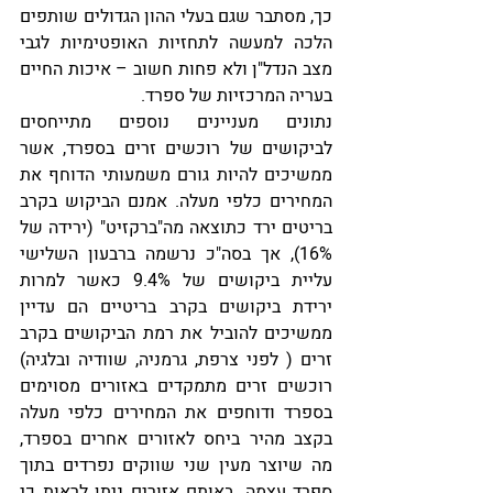
כך, מסתבר שגם בעלי ההון הגדולים שותפים 
הלכה למעשה לתחזיות האופטימיות לגבי 
מצב הנדל"ן ולא פחות חשוב – איכות החיים 
בעריה המרכזיות של ספרד. 
נתונים מעניינים נוספים מתייחסים 
לביקושים של רוכשים זרים בספרד, אשר 
ממשיכים להיות גורם משמעותי הדוחף את 
המחירים כלפי מעלה. אמנם הביקוש בקרב 
בריטים ירד כתוצאה מה"ברקזיט" (ירידה של 
16%), אך בסה"כ נרשמה ברבעון השלישי 
עליית ביקושים של 9.4% כאשר למרות 
ירידת ביקושים בקרב בריטיים הם עדיין 
ממשיכים להוביל את רמת הביקושים בקרב 
זרים ( לפני צרפת, גרמניה, שוודיה ובלגיה) 
רוכשים זרים מתמקדים באזורים מסוימים 
בספרד ודוחפים את המחירים כלפי מעלה 
בקצב מהיר ביחס לאזורים אחרים בספרד, 
מה שיוצר מעין שני שווקים נפרדים בתוך 
ספרד עצמה. באותם אזורים ניתן לראות כי 