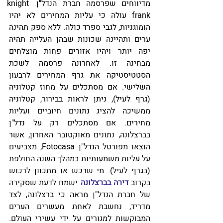
מדיווחים שפרסמה חברת הנדל"ן knight 
frank עולה כי עליות המחירים לא יהיו 
הומוגניות, לגבי ספרד כולה. ללא ספק תהינה 
ערים ותהיינה שכונות שבהן העלייה תהיה 
יפה יותר ויהיו אזורים פחות מוצלחים 
מבחינה זו. לאחרונה פרסמה לשכת 
הסטטיסטיקה את גרף המחירים לרבעון 
השלישי. אם מסתכלים על מחוז קטלוניה 
(גרף לעיל), ניתן לראות בבירור, קטלוניה 
ממשיכה להציג נתונים חיוביים ועליות 
מחירים. אם מסתכלים רק על נדל"ן 
בברצלונה, נתונים מאוקטובר האחרון, אשר 
הוצאו מפורטל הנדל"ן Fotocasa, מצביעים 
על עליות משמעותיות במהלך השנה החולפת 
(בגרף לעיל). מי שרכש או מתכוון לרכוש 
בקרוב 
דירה בברצלונה
 ישמח לדעת שסקירה 
של חברת הנדל"ן מראה כי ברצלונה, לצד 
מדריד, נחשבת לאחת מעשרים הערים 
המבוקשות למגורים על ידי עשירי העולם. 