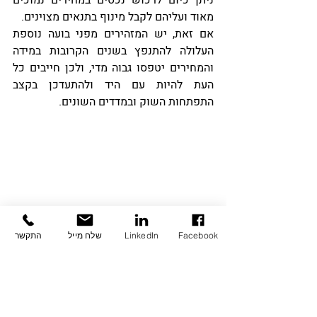
מאוד ועליהם לקבל מינוף בתנאים מצוינים.
אם זאת, יש המזהירים מפני בועה נוספת 
העלולה להתנפץ בשנים הקרובות במידה 
והמחירים יטפסו גבוה מדי, ולכן חייבים כל 
העת להיות עם היד ולהתעדכן בקצב 
התפתחות השוק ובמדדים השונים.
Facebook
LinkedIn
שלח מייל
התקשר
 ריבית היורובור לאורך העשור האחרון - 
ממשיכה לרדת, תנאי המשכנתא משתפרים