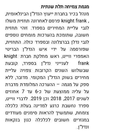
מגמת צמיחה תלת שנתית
מנהל בכיר בחברת ייעוץ הנדל"ן הבינלאומית, 
, knight frank פרסם לאחרונה תחזית משלו 
לגבי עליית המחירים בספרד. זוהי תחזית 
חשובה, שתומכת בהערכות מומחים נוספים 
לגבי נדלן בברצלונה ובספרד כולה. התחזית, 
שפורסמה על ידי איש הנדל"ן הבריטי 
האמפרי ווייט, ראש מחלקת חברת knight 
frank  לענייני נדל"ן בספרד, קובעת 
שבשלוש השנים הקרובות צפויה עליית 
מחירים בשוק הנדל"ן המקומי. מדובר, ללא 
ספק על מגמה – ההערכה המלומדת מדברת 
על עליה ממוצעת של כ-6 עד 7 אחוזים 
לשנים 2017, 2018 וכן 2019. לדברי ווייט, 
ספרד נחשבת כרגע למדינה בעלת כלכלה 
צומחת, שתמשיך להראות סימנים מעודדים 
במגזרים חשובים לכלכלה כגון בנקאות 
ונדל"ן.