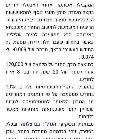
המקבילה אשתקד, אחוזי האבטלה יורדים 
בקצב מעודד, סימן חיובי נוסף להתאוששות 
הכלכלית של ספרד. מבחינת ריבית היורובור, 
הריבית המשמשת לחישוב החזרי המשכנתא 
באירופה, היא ממשיכה להיות שלילית, 
כאשר בחודש שעבר חלה ירידה נוספת, זה 
החודש העשירי ברצף, מרמה של 0.069-  ל- 
0.074-.
כתוצאה מכך, החזר על הלוואה של 120,000 
אירו לטווח של 20 שנה ירד בכ- 8 אירו 
לחודש.
במקביל, היקף המשכנתאות עלה ב -10% 
בחודש ספטמבר, על פי הנתונים האחרונים 
מן המכון הלאומי לסטטיסטיקה למרות 
שעדיין יותר משכנתאות מוחזרות מאשר 
נלקחות.
מבחינת משקיע
י 
הנדל"ן בברצלונה
ובכלל 
בספרד, זוהי הזדמנות מיוחדת במינה, שכן 
ניתן כיום לרכוש נכסים במחירים נמוכים 