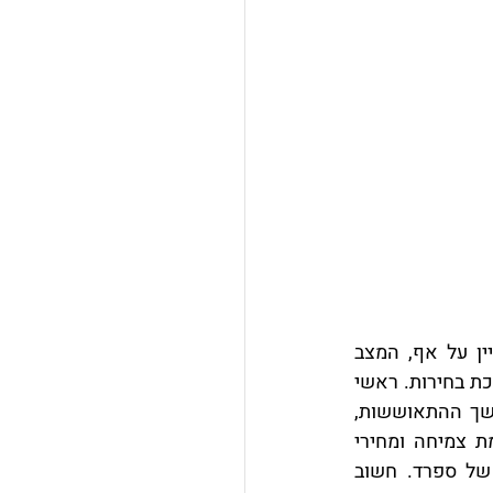
לסיכום, כלכלת ספרד נמצאת במגמה חיובית כבר תקופה לא מבוטלת, וזאת יש לציין על אף, המצב 
הפוליטי המורכב אליו נקלעה המדינה, כאשר ראש הממשלה ראחוי נאלץ לגשת למערכת בחירות. ראשי 
המדינה מקווים שהמצב יפתר, בהקדם דבר אשר יעודד יציבות ובטחון החשובים להמשך ההתאוששות, 
 וכמובן למשקיעים. מבחינת נתוני מאקרו הכלכלה במגמת צמיחה ומחירי 
הנדל"ן והשכירויות מטפסים, בעיקר אם מסתכלים על הערים המרכזיות והמובילות של ספרד. חשוב 