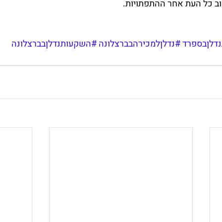
ב כל העת אחר ההתפתויות.
דלןבספרד
#נדלןלמכירהבברצלונה
#השקעותנדלןבברצלונה