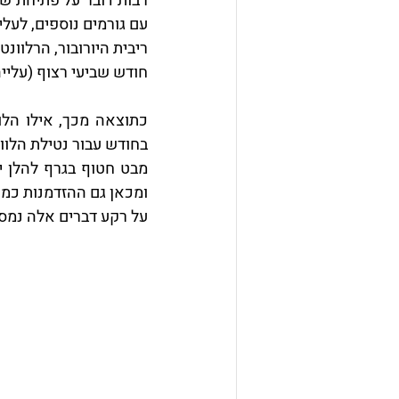
עם גורמים נוספים, לעלי
חודש שביעי רצוף (עלייה מזערית מ-0.056- בחודש יולי
בחודש עבור נטילת הלוואה של 120,000, כאשר תקופת ההלוואה
ומכאן גם ההזדמנות כמוב
על רקע דברים אלה נמסר גם כי הבנקי