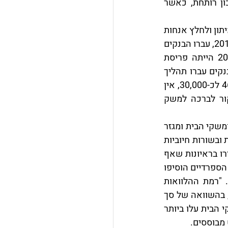
הספרדיים זוהי תקופה רגועה, התואמת את האווירה התיירותית השלווה (או יותר נכון רותחת, כאשר 
כתבי פייננשל טיימס ערכו לאחרונה השוואה עם איטליה, אשר מתקשה להשתחרר מהמיתון ולחלץ אנחות 
רווחה בצורה של נתוני אבטלה וצמיחה. לאחר חבילת חילוץ שהועברה מהאיחוד בשנת 2012, עברו הבנקים 
בספרד מהפכה בכל הרבדים החשובים. אם בתקופת בועת הנדל"ן של 2004 עד 2008 הייתה פריסת 
הבנקים בספרד מהצפופות בעולם, עם סניף בנק בממוצע לכל 1000 תושבים, הרי שהבנקים עברו תהליך 
מכאיב אך הכרחי של סגירת סנפים לא רווחיים- מעבר ממספר סנפים של יותר מ-46,000 לכ-30,000, אין 
ספק שמדובר בשינוי משמעותי. בשלב זה, של שלהי קיץ 2016, הבנקים הפכו למקור לברכה למשק 
 מתבצעות ומשקי הבית ומגזר 
העסקים הקטנים יכולים להרשות לעצמם לנשום לרווחה, תוך תקווה להמשך התאוששות ובשורות חיוביות 
. אנליסטים בכירים הסבירו בראיונות שאף 
כלכלה בריאה לא תוכל לתפקד כמו שצריך תחת מגבלות אשראי חמורות. ראשי הבנקים הספרדיים הוסיפו 
וקבעו כי הבנקים בספרד ערוכים נכון, בשלב זה, כדי לתמוך בהתאוששות הספרדית. "רמת ההלוואות 
בספרד עלתה, מצב שלא היה כמוהו מזה שנים". השוואה שנעשתה מוקדם יותר השנה, בהשוואה של סך 
ההלוואות למשקי בית באפריל 2016 לעומת אפריל 2015 נמצא כי סך ההלוואות למשקי הבית עלו ביותר 