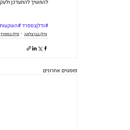
להמשיך להתעדכן ולעקו
#נדלןבספרד
#השקעותנ
נדלן בברצלונה
נדלן בספרד
פוסטים אחרונים