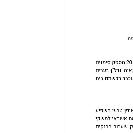
על פי דיווחים עדכניים שפרסם לאחרונה העיתון פייננשל טיימס, הולך ומתברר שקיץ 2016 מספק סימנים 
מעודדים מבחינת שוק האשראי הספרדי, עם איתותים חיוביים גם בכל הקשור בעסקאות נדל"ן בערים 
תפסה את עיניכם או שכבר רכשתם בית 
שוק האשראי בספרד היה שרוי במחנק ובאי וודאות במשך תקופה לא קצרה, עניין שבאופן טבעי השפיע 
 נכון לאוגוסט 2016, מבשרים הבנקים על הקלות בהזרמת אשראי למשקי 
הבית, לעסקים וכן גם למשכנתאות. לאחר תקופה ארוכה של הידוק החגורה, אין ספק שעבור הבנקים 