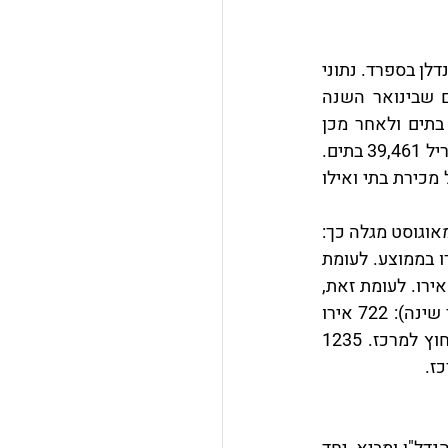
לשכת הנוטריונים הספרדים פרסמה לקראת הקיץ נתונים מעודדים על מספר עסקאות הנדלן בספרד. נתוני 
מכירות הבתים בספרד, נתון בעל חשיבות למחפשי השקעות נדלן בברצלונה, מלמדים שבינואר השנה 
נמכרו 27,568 בתים. בחודש פברואר מספר העסקאות קפץ והמספר הגיע ל-34,268 בתים ולאחר מכן 
עליות יפות נוספות גם בחודשים מרץ ואפריל. במרץ, כך דווח, נמכרו 38,674 בתים ובאפריל 39,461 בתים. 
במאי חלה ירידה קלה במספר העסקאות אך ביוני המספר קפץ. במאי בוצעו 38,845 של מכירת בתי ואילו 
בדיקה עדכנית של מחירי הנדלן בספרד, הן בעסקאות מכירה והן בעסקאות של השכרה מאוגוסט מגלה כך: 
במרכזי הערים הגדולות, כדוגמת ברצלונה, למשל, מחיר למטר מרובע עומד על 3800 אירו בממוצע. לעומת 
זאת, מחיר למטר מרובע מחוץ למרכז ומחוץ לערים הגדולות עומד על ממוצע של 2550 אירו. לעומת זאת, 
מחירי השכירות הממוצעים (בהתאם לגודל הדירה, כמקובל באירופה – לפי מספר חדרי שינה): 722 אירו 
עבור דירה בת חדר שינה יחיד במרכז של עיר מרכזית לעומת 554 אירו לדירה דומה מחוץ למרכז. 1235 