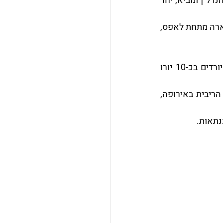
רבות דובר על פתיחת שוק המשכנתאות הספרדי לרוכשים זרים, מה שמתדלק את שוק הנדל"ן ומביא, יחד 
ריבית היורובור, הרלוונטית למי שמעוניין לקחת משכנתא לטובת רכישת נכס בספרד, נשארה מתחת לאפס, 
כתוצאה מכך, אילו הלוקחים משכנתא מבנק ספרדי, יראו את תשלומיהם החודשיים יורדים בכ-10 יורו 
מבט חטוף בגרף להלן יכול להסביר מדוע אנחנו חיים בזמנים יוצאי דופן מבחינת אחוז הריבית באירופה, 