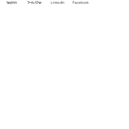
Facebook
LinkedIn
שלח מייל
התקשר
תגובות
כתיבת תגובה...
ברצלונה מתכננת להפסיק
את הרישיונות לדירות
נופש: האם זה יפתור את
משבר השכירות בעיר?
Powered By
Relevant
בית השקעות נדל"ן