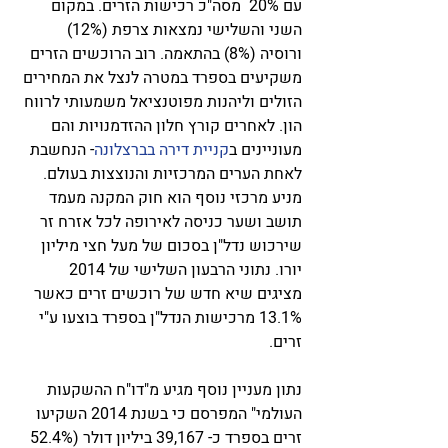
עם 20%  מסה"כ רכישות הזרים. במקום 
השני והשלישי נמצאות צרפת (12%) 
ורוסיה (8%) בהתאמה. רוב הרוכשים הזרים 
משקיעים בספרד במטרה לנצל את המחירים 
הזולים וליהנות מפוטנציאל משמעותי לרווח 
הון. לאחרים קורץ חלון ההזדמנויות והם 
מעוניינים ב
קניית דירה בברצלונה
- הנחשבת 
לאחת הערים המרכזיות והנוצצות בעולם. 
מניע מרכזי נוסף הוא חוק המקנה מעמד 
תושב ושער כניסה לאירופה לכל אזרח זר 
שירכוש נדל"ן בסכום של מעל חצי מיליון 
יורו. נתוני הרבעון השלישי של 2014 
מציגים שיא חדש של רוכשים זרים כאשר 
13.1% מרכישות הנדל"ן בספרד בוצעו ע"י 
זרים. 
נתון מעניין נוסף מגיע מ"דו"ח ההשקעות 
העולמי" המפרסם כי בשנת 2014 השקיעו 
זרים בספרד כ- 39,167 ביליון דולר (52.4% 