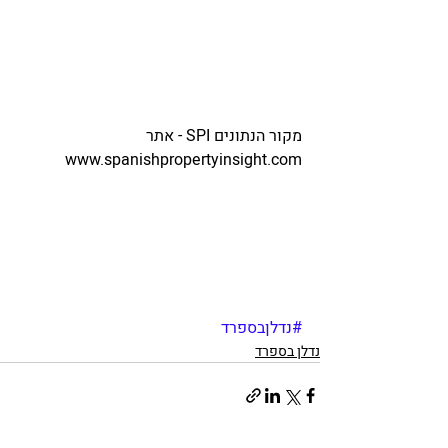
מקור הנתונים SPI - אתר 
www.spanishpropertyinsight.com
#נדלןבספרד
נדלן בספרד