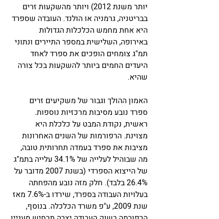
יותר משנת 2012) ויותר מהשקעות זרים 
בבריטניה, גרמניה או הולנד. העובדה שספרד 
היא אחת מחמש הכלכלות הגדולות 
באירופה, השלישית במספר התיירים ונתוני 
תמ"ג צומחים הופכים את ספרד לאחד 
היעדים החמים ביותר להשקעות בכל צורה 
שהיא. 
האמון ההולך וגבור של משקיעים זרים 
ספרד נובע מסיבות מרכזיות נוספות. 
ראשית, נקודת המבט על כלכלת היא 
מצוינת. הרפורמות של השנים האחרונות 
מציבות את ספרד בעמדה תחרותית טובה, 
מה שבוהיל לעלייה של 34.1% עלייה בתמ"ג 
של הייצוא הספרדי (בשנת 2007 מדובר על 
26.4% בלבד). חלק מזה נובע מהפחתה 
בעלויות העבודה בספרד, שירדו ב-7.6% מאז 
שנת 2009, ע"פ משרד הכלכלה. בנוסף, 
הרפורמה בשוק העבודה יצרה תרחיש מעניין 