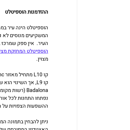
ההזדמנות הוספיטלט
הוספיטלט הינה עיר במח
המשקיעים מנוסים לא נ
העיר.  אין ספק שמרכז ב
הוספיטלט המחזקת מציע
מצוין.
קו 
L10 
מתחיל מאזור Pratenc המצוי בקרבת הנמל הימי שבפאתי הוספיטלט ומקביל ברובו למסלולו של 
קו L9
Badalona (רשו
נפתחו התחנות לכל אורכ
ההשפעות הצפויות על ה
ניתן להבחין בתמונה המ