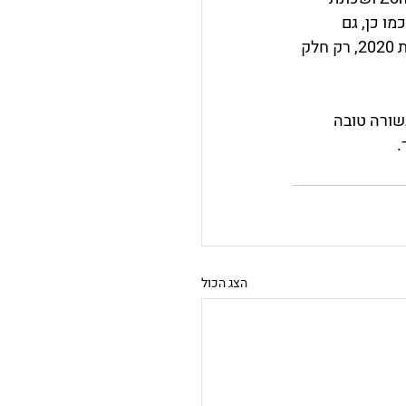
כמו כן, גם 
הקרבה לנמל הימי הינה משמעותית, שהרי האזור מהווה אתר תעסוקה נרחב. נכון לתחילת 2020, רק חלק 
שורה טובה 
.
הצג הכול