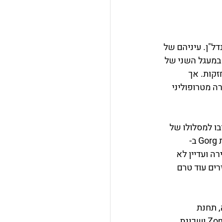
ל"ן. עיניהם של 
במעגל השני של 
זקות. אך 
ה מטרופוליני 
, אך השינוי הוא שבחלק מסויים הוא מסתעף ממנו וממשיך דרך ברצלונה עד לתחנת Gorg ב-
רה ועדיין לא 
ים עוד טרם 
 תחנת 
האצטדיון המפורסם של ברצלונה Camp Nou , תחנת אזור הסטודנטים Zona Universitaria ושכונת 