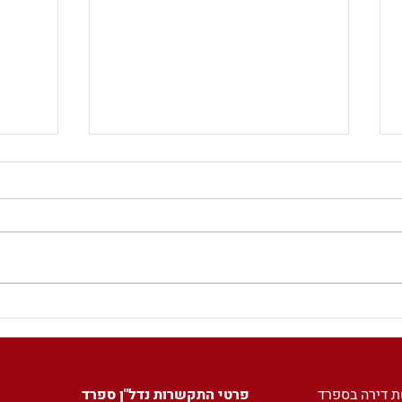
השקע
מסכמים רבעון - מחירי
הדירות בברצלונה ומדריד
בעלייה מתונה וצפי להמשך
ת דירה בספרד
פרטי התקשרות נדל"ן ספרד