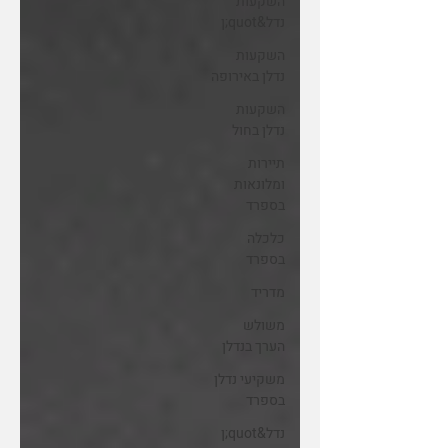
השקעות
נדל&quot;ן
השקעות
נדלן באירופה
השקעות
נדלן בחול
תיירות
ומלונאות
בספרד
כלכלה
בספרד
מדריד
משולש
הערך בנדלן
משקיעי נדלן
בספרד
נדל&quot;ן