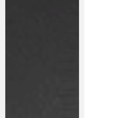
משכנתאות,
Mortgage
בספרד
נדל"ן מסחרי
בספרד,
ברצלונה,
מדריד
השקעה
בולנסיה
הוספיטלט
השקעות
נדלן
בברצלונה
השקעות
נדל&quot;ן
השקעות
נדלן בספרד