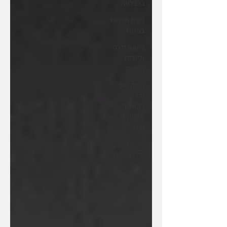
ברצלונה
דירת תיירות
בספרד
ביטוח דירה
ודיירים
בספרד
השקעות
נדל"ן
בקורונה
COVID19 -
נדלן
מיסים ומיסוי
נדלן בספרד
נדלן ,
לוגיסטיקה
ואחסון
בספרד
משכנתא,