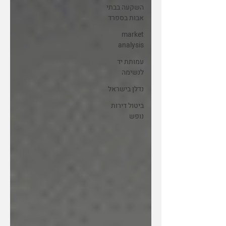
השקעה בבתי
אבות בספרד
market
analysis
עמותת יד
לנשימה
נדלן בישראל
ביטול דירות
נופש