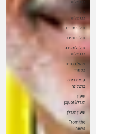
בברצלונה
נדלן
בברצלונה
נדלן במדריד
נדלן בספרד
נדלן למכירה
בברצלונה
ניהול נכסים
בספרד
קניית דירה
ברצלונה
שעון
הנדל&quot;ן
שעון הנדלן
From the
news