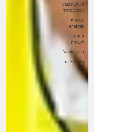
השקעה בבתי
אבות בספרד
market
analysis
עמותת יד
לנשימה
נדלן בישראל
ביטול דירות
נופש