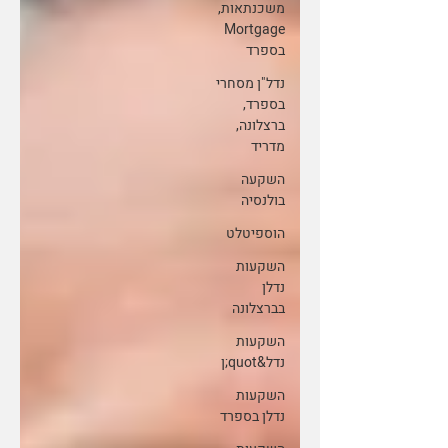
משכנתאות,
Mortgage
בספרד
נדל"ן מסחרי
בספרד,
ברצלונה,
מדריד
השקעה
בולנסיה
הוספיטלט
השקעות
נדלן
בברצלונה
השקעות
נדל&quot;ן
השקעות
נדלן בספרד