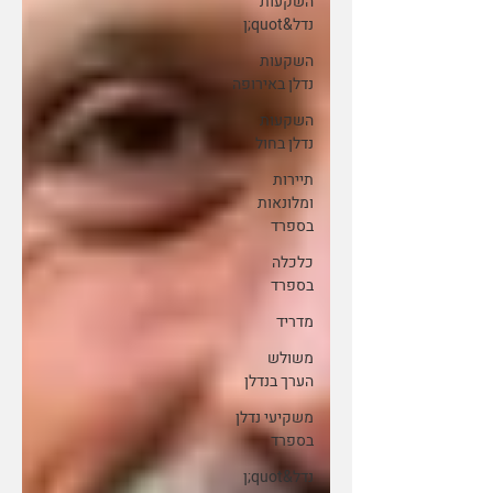
השקעות
נדל&quot;ן
השקעות
נדלן באירופה
השקעות
נדלן בחול
תיירות
ומלונאות
בספרד
כלכלה
בספרד
מדריד
משולש
הערך בנדלן
משקיעי נדלן
בספרד
נדל&quot;ן