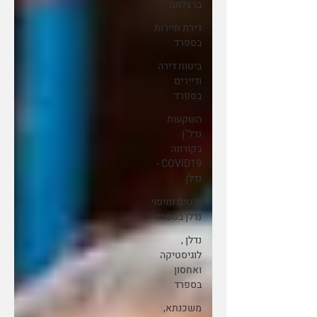
ברצלונה
דירת תיירות
בספרד
ביטוח דירה
ודיירים
בספרד
השקעות
נדל"ן
בקורונה
COVID19 -
נדלן
מיסים ומיסוי
נדלן בספרד
נדלן ,
לוגיסטיקה
ואחסון
בספרד
משכנתא,