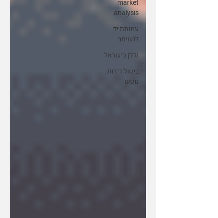
market
analysis
עמותת יד
לנשימה
נדלן בישראל
ביטול דירות
נופש