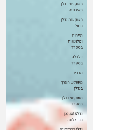
השקעות נדלן
באירופה
השקעות נדלן
בחול
תיירות
ומלונאות
בספרד
כלכלה
בספרד
מדריד
משולש הערך
בנדלן
משקיעי נדלן
בספרד
נדל&quot;ן
בברצלונה
נדלן בברצלונה