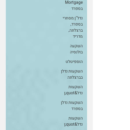
Mortgage
בספרד
נדל"ן מסחרי
בספרד,
ברצלונה,
מדריד
השקעה
בולנסיה
הוספיטלט
השקעות נדלן
בברצלונה
השקעות
נדל&quot;ן
השקעות נדלן
בספרד
השקעות
נדל&quot;ן