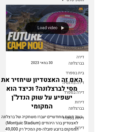
All Posts
בנדלן בספרד
Load video
השקעה בנדלן
בספרד
בתים בספרד
דירה
30 במאי 2023
בברצלונה
בית בספרד
האם זה האצטדיון שיחזיר את
דירה בולנסיה
מסי לברצלונה? וכיצד הוא
דירה בספרד
ישפיע על שוק הנדל"ן
דירות
המקומי
בברצלונה
בעוד פחות מחודשיים יעברו משחקיה של ברצלונה
דירות בספרד
לאצטדיון בהר היהודים (Montjuïc Stadium)
דירות
הממקום ברובע פובלה-סק המכיל רק 49,000