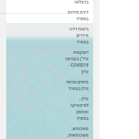
ברצלונה
מקומות ישיבה,...
דירת תיירות
בספרד
ביטוח דירה
ודיירים
בספרד
השקעות
נדל"ן בקורונה
COVID19 -
נדלן
מיסים ומיסוי
נדלן בספרד
נדלן ,
לוגיסטיקה
ואחסון
בספרד
משכנתא,
משכנתאות,