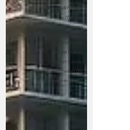
שעון הנדל&quot;ן
שעון הנדלן
From the news
השקעה בבתי
אבות בספרד
market analysis
עמותת יד לנשימה
נדלן בישראל
ביטול דירות נופש