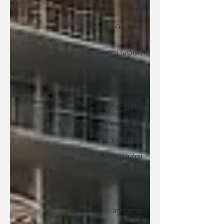
מדריד
משולש הערך
בנדלן
משקיעי נדלן
בספרד
נדל&quot;ן
בברצלונה
נדלן בברצלונה
נדלן במדריד
נדלן בספרד
נדלן למכירה
בברצלונה
ניהול נכסים
בספרד
קניית דירה
ברצלונה